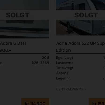
 Adora 613 HT
Adria Adora 522 UP Su
.900,-
Edition
kr 159.900,-
2011
Egenvægt
r.
k26-3369
Lasteevne
Totalvægt
1
Årgang
Lager nr.
2
CENTRALVARME -
kr
114.900
kr
159