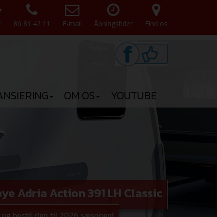
v
86 81 42 11
E-mail
Åbningstider
Find os
ANSIERING
OM OS
YOUTUBE
ye Adria Action 391 LH Classic
og bestil den til 2026 sæsonen!