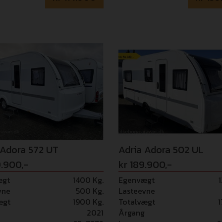
 Adora 572 UT
Adria Adora 502 UL
9.900,-
kr 189.900,-
ægt
1400 Kg.
Egenvægt
vne
500 Kg.
Lasteevne
ægt
1900 Kg.
Totalvægt
1
2021
Årgang