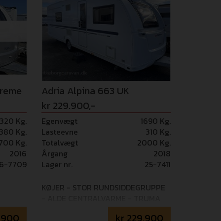
preme
Adria Alpina 663 UK
kr 229.900,-
1320 Kg.
Egenvægt
1690 Kg.
380 Kg.
Lasteevne
310 Kg.
700 Kg.
Totalvægt
2000 Kg.
2016
Årgang
2018
6-7709
Lager nr.
25-7411
KØJER - STOR RUNDSIDDEGRUPPE
- ALDE CENTRALVARME - TRUMA
SAPHIR AIRCONDITION - ENDURO
.900
kr
229.900
MOVER - GASALARM Mulighed for