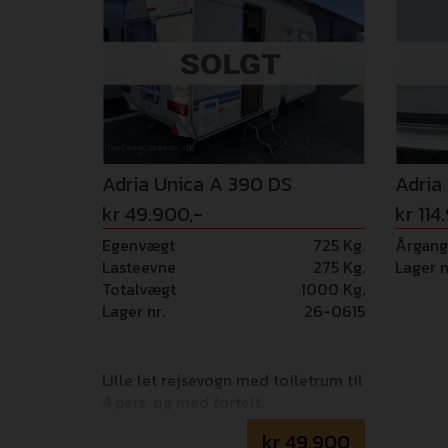
Adria Unica A 390 DS
Adria
kr 49.900,-
kr 114
Egenvægt
725 Kg.
Årgang
Lasteevne
275 Kg.
Lager n
Totalvægt
1000 Kg.
Lager nr.
26-0615
Lille let rejsevogn med toiletrum til
4 pers. og med fortelt.
kr
49.900