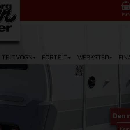
Kur
TELTVOGN
FORTELT
VÆRKSTED
FIN
Den n
Kom 