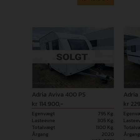
Adria Aviva 400 PS
Adria
kr 114.900,-
kr 22
Egenvægt
795 Kg.
Egenv
Lasteevne
305 Kg.
Lastee
Totalvægt
1100 Kg.
Totalv
Årgang
2020
Årgang