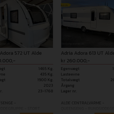
 TV og internet antenne.
 vogn til elbil! Vi tager
ld for fejl i opstillingen!
 Adora 572 UT Alde
Adria Adora 613 UT Ald
0.000,-
kr 260.000,-
ægt
1465 Kg.
Egenvægt
vne
435 Kg.
Lasteevne
ægt
1900 Kg.
Totalvægt
2
2023
Årgang
r.
23-1768
Lager nr.
TSENGE -
ALDE CENTRALVARME -
IDDEGRUPPE - STORT
QUEENSENG - RUNDSIDDEG
ÆRELSE - ALDE
- STORT BADEVÆRELSE - N