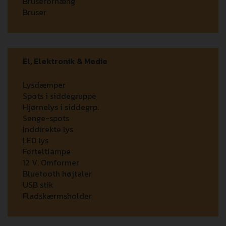
Bruseforhæng
Bruser
El, Elektronik & Medie
Lysdæmper
Spots i siddegruppe
Hjørnelys i siddegrp.
Senge-spots
Inddirekte lys
LED lys
Forteltlampe
12 V. Omformer
Bluetooth højtaler
USB stik
Fladskærmsholder