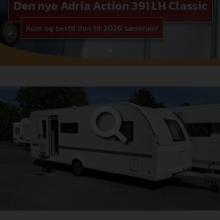
Den nye Adria Action 391 LH Classic
Kom og bestil den til 2026 sæsonen!