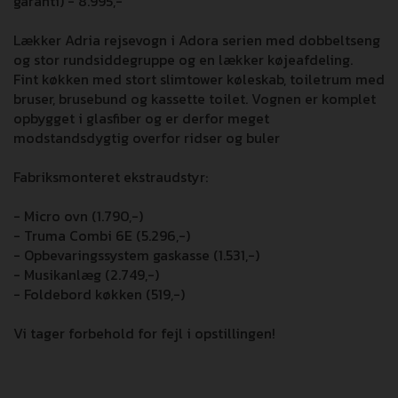
garanti) - 8.995,-
Lækker Adria rejsevogn i Adora serien med dobbeltseng
og stor rundsiddegruppe og en lækker køjeafdeling.
Fint køkken med stort slimtower køleskab, toiletrum med
bruser, brusebund og kassette toilet. Vognen er komplet
opbygget i glasfiber og er derfor meget
modstandsdygtig overfor ridser og buler
Fabriksmonteret ekstraudstyr:
- Micro ovn (1.790,-)
- Truma Combi 6E (5.296,-)
- Opbevaringssystem gaskasse (1.531,-)
- Musikanlæg (2.749,-)
- Foldebord køkken (519,-)
Vi tager forbehold for fejl i opstillingen!