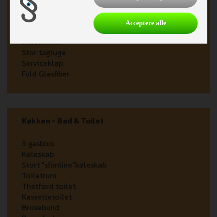
Beslag til reservehjul
Acceptere alle
Alufælge
Stabilisator
Stor tagluge
Serviceklap
Fuld Glasfiber
Køkken - Bad & Toilet
3 gasblus
Køleskab
Stort "slimline"køleskab
Toiletrum
Thetford toilet
Kassettetoilet
Brusebund