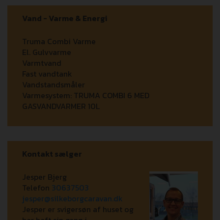
Vand - Varme & Energi
Truma Combi Varme
El. Gulvvarme
Varmtvand
Fast vandtank
Vandstandsmåler
Varmesystem:
TRUMA COMBI 6 MED
GASVANDVARMER 10L
Kontakt sælger
Jesper Bjerg
Telefon
30637503
jesper@silkeborgcaravan.dk
Jesper er svigersøn af huset og
har haft sin gang i