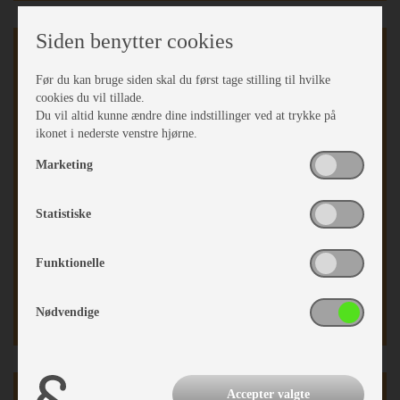
Siden benytter cookies
Indretning
Før du kan bruge siden skal du først tage stilling til hvilke
Køjer
cookies du vil tillade.
Fransk seng
Du vil altid kunne ændre dine indstillinger ved at trykke på
Dobbeltseng
ikonet i nederste venstre hjørne.
Fransk soveværelse
Marketing
Opred. I siddegrp.
Hævebart hovedgærde
Koldskums madrasser
Statistiske
Sengetæppe
Hæve/sænkebord
Funktionelle
Rundsiddegruppe
Kassettegardiner
Fluenetsdør
Nødvendige
Karrosseri, Chassis & Magasiner
Accepter valgte