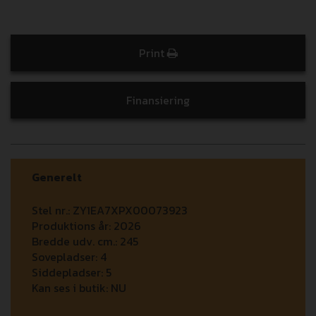
Print
Finansiering
Generelt
Stel nr.:
ZY1EA7XPX00073923
Produktions år:
2026
Bredde udv. cm.:
245
Sovepladser:
4
Siddepladser:
5
Kan ses i butik:
NU