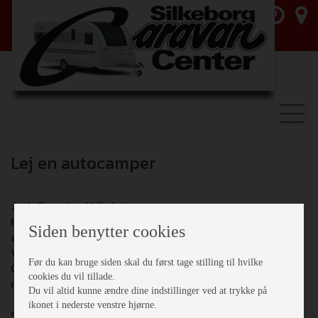
Toggl
navig
Lej en autocamper
Jysk Camping Udlejning
Her har du mulighed for for at leje et bredt udvalg af
Siden benytter cookies
autocampere - Her kan du vælge imellem 3 Hobby
Vantana kassebiler med automatgear, Hobby Optima
Før du kan bruge siden skal du først tage stilling til hvilke
Ontour med Queenseng og en Hobby Optima De Luxe
cookies du vil tillade.
med enkeltsenge og automatgear fra os.
Du vil altid kunne ændre dine indstillinger ved at trykke på
ikonet i nederste venstre hjørne.
Se udvalget her:
https://jyskcampingudlejning.dk/