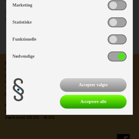
Marketing
Tlf: +45 25 64 33 33
Mail :
info@jyskcampingudlejning.dk
Statistiske
Funktionelle
Nødvendige
Silkeborg Caravan Center
Priorsvej 9 - 11
8600 Silkeborg
CVR-nr: 36 46 51 74
Accepter valgte
Telefon: 86 81 42 11
E-mail:
scc@silkeborgcaravan.dk
Acceptere alle
Åbningstider i dag
Salgsafdelingen: 10:00 - 17:00
Værksted: 08:00 - 16:00