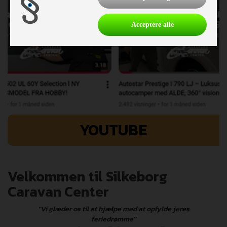
Acceptere alle
YOUTUBE
Velkommen til Silkeborg
Caravan Center
"Vi glæder os til at hjælpe med at opfylde jeres
feriedrømme"