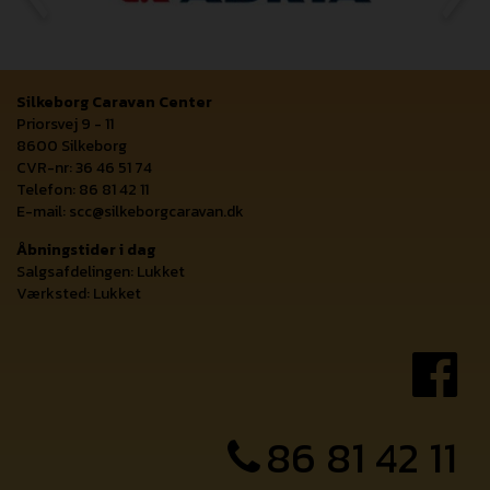
lblPrev
lbl
Silkeborg Caravan Center
Priorsvej 9 - 11
8600 Silkeborg
CVR-nr: 36 46 51 74
Telefon: 86 81 42 11
E-mail:
scc@silkeborgcaravan.dk
Åbningstider i dag
Salgsafdelingen: Lukket
Værksted: Lukket
86 81 42 11