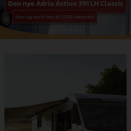
Den nye Adria Action 391 LH Classic
Kom og bestil den til 2026 sæsonen!
lblPrev
lblNe