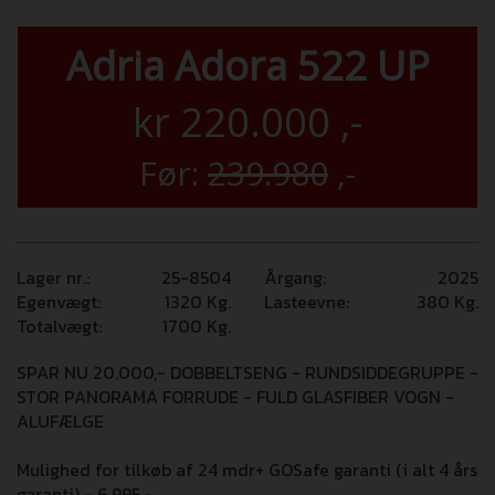
Adria Adora 522 UP
kr
220.000
,-
Før:
239.980
,-
Lager nr.:
25-8504
Årgang:
2025
Egenvægt:
1320
Kg.
Lasteevne:
380
Kg.
Totalvægt:
1700
Kg.
SPAR NU 20.000,- DOBBELTSENG - RUNDSIDDEGRUPPE -
STOR PANORAMA FORRUDE - FULD GLASFIBER VOGN -
ALUFÆLGE
Mulighed for tilkøb af 24 mdr+ GOSafe garanti (i alt 4 års
garanti) - 6.995,-