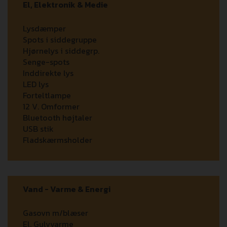
El, Elektronik & Medie
Lysdæmper
Spots i siddegruppe
Hjørnelys i siddegrp.
Senge-spots
Inddirekte lys
LED lys
Forteltlampe
12 V. Omformer
Bluetooth højtaler
USB stik
Fladskærmsholder
Vand - Varme & Energi
Gasovn m/blæser
El. Gulvvarme