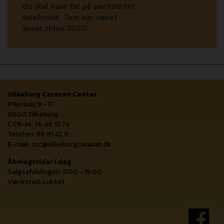
du skal have fat på værkstedet
telefonisk. Tom har været
ansat siden 2020.
Silkeborg Caravan Center
Priorsvej 9 - 11
8600 Silkeborg
CVR-nr: 36 46 51 74
Telefon: 86 81 42 11
E-mail:
scc@silkeborgcaravan.dk
Åbningstider i dag
Salgsafdelingen: 11:00 - 15:00
Værksted: Lukket