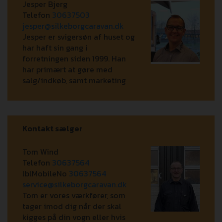
Jesper Bjerg
Telefon
30637503
jesper@silkeborgcaravan.dk
Jesper er svigersøn af huset og
har haft sin gang i
forretningen siden 1999. Han
har primært at gøre med
salg/indkøb, samt marketing
Kontakt sælger
Tom Wind
Telefon
30637564
lblMobileNo
30637564
service@silkeborgcaravan.dk
Tom er vores værkfører, som
tager imod dig når der skal
kigges på din vogn eller hvis