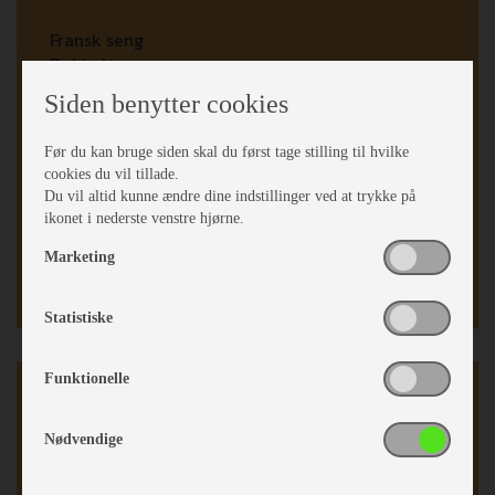
Fransk seng
Dobbeltseng
Fransk soveværelse
Siden benytter cookies
Opred. I siddegrp.
Hævebart hovedgærde
Før du kan bruge siden skal du først tage stilling til hvilke
Koldskums madrasser
cookies du vil tillade.
Sengetæppe
Du vil altid kunne ændre dine indstillinger ved at trykke på
Hæve/sænkebord
ikonet i nederste venstre hjørne.
Rundsiddegruppe
Kassettegardiner
Marketing
Fluenetsdør
Statistiske
Funktionelle
Karrosseri, Chassis & Magasiner
Beslag til reservehjul
Nødvendige
Alufælge
Stabilisator