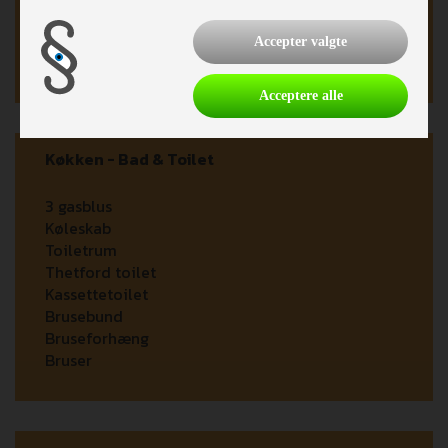
Stor tagluge
Serviceklap
Accepter valgte
Fuld Glasfiber
Acceptere alle
Køkken - Bad & Toilet
3 gasblus
Køleskab
Toiletrum
Thetford toilet
Kassettetoilet
Brusebund
Bruseforhæng
Bruser