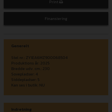
Print
Finansiering
Generelt
Stel nr.:
ZY1EA6MZ900068504
Produktions år:
2025
Bredde udv. cm.:
230
Sovepladser:
4
Siddepladser:
5
Kan ses i butik:
NU
Indretning