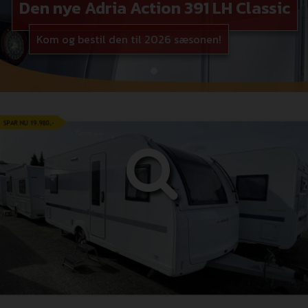
Den nye Adria Action 391 LH Classic
Kom og bestil den til 2026 sæsonen!