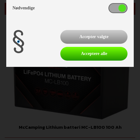
læg i kurv
Nødvendige
Accepter valgte
Acceptere alle
McCamping Lithium batteri MC-LB100 100 Ah