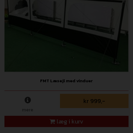
FMT Læsejl med vinduer
kr 999,-
mere
læg i kurv