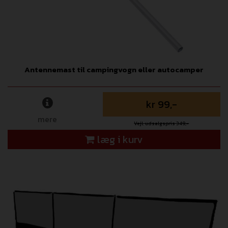
Antennemast til campingvogn eller autocamper
kr 99,-
mere
Vejl. udsalgspris 349,-
læg i kurv