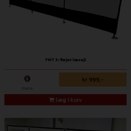
FMT 3-fløjet læsejl
kr 999,-
mere
læg i kurv