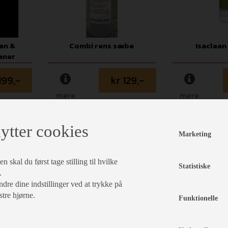
an &
Combi rens sæbe
Isaclean
aner
199,-
kr 129,-
mere
mere
rv
læg i kurv
læg 
ytter cookies
Marketing
 skal du først tage stilling til hvilke
Statistiske
.
dre dine indstillinger ved at trykke på
stre hjørne.
Funktionelle