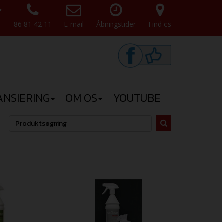
v
86 81 42 11
E-mail
Åbningstider
Find os
ANSIERING
OM OS
YOUTUBE