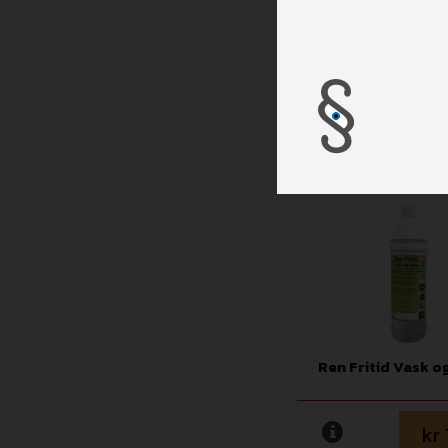
Kampa Afterw
kr
mere
læg i ku
Ren Fritid Vask o
kr 