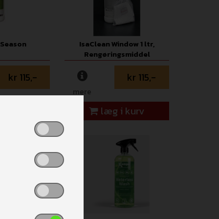
 Season
IsaClean Window 1 ltr,
Rengøringsmiddel
kr 115,-
kr 115,-
mere
i kurv
læg i kurv