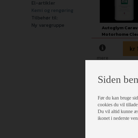
El-artikler
Kemi og rengøring
Tilbehør til:
Ny varegruppe
Autoglym Carav
Motorhome Cle
kr 
mere
læg i ku
Siden ben
Før du kan bruge siden
cookies du vil tillade
Du vil altid kunne æn
ikonet i nederste ven