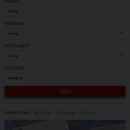
PRISER
Vælg
ÅRGANG
Vælg
TOTALVÆGT
Vælg
FRITEKST
SØG
Sorter efter:
Priser
Årgang
Model