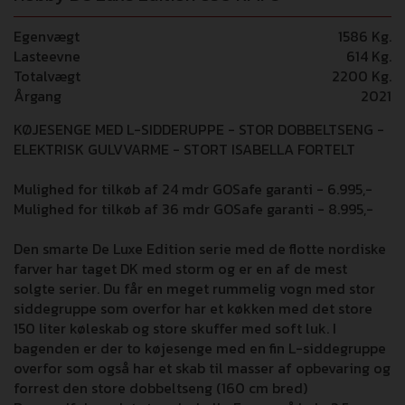
Egenvægt
1586 Kg.
Lasteevne
614 Kg.
Totalvægt
2200 Kg.
Årgang
2021
KØJESENGE MED L-SIDDERUPPE - STOR DOBBELTSENG -
ELEKTRISK GULVVARME - STORT ISABELLA FORTELT
Mulighed for tilkøb af 24 mdr GOSafe garanti - 6.995,-
Mulighed for tilkøb af 36 mdr GOSafe garanti - 8.995,-
Den smarte De Luxe Edition serie med de flotte nordiske
farver har taget DK med storm og er en af de mest
solgte serier. Du får en meget rummelig vogn med stor
siddegruppe som overfor har et køkken med det store
150 liter køleskab og store skuffer med soft luk. I
bagenden er der to køjesenge med en fin L-siddegruppe
overfor som også har et skab til masser af opbevaring og
forrest den store dobbeltseng (160 cm bred)