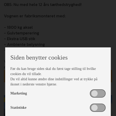
OBS: Nu med hele 12 års tæthedstryghed!
Vognen er fabriksmonteret med:
- 1800 kg aksel
- Gulvtemperering
- Ekstra USB stik
- Ambiente belysning
- Sengeudvidelse med lameludtræk
Siden benytter cookies
Vi tager forbehold for eventuelle fejl i opstilling/billede
materialer.
Før du kan bruge siden skal du først tage stilling til hvilke
cookies du vil tillade.
kr
256.305
Du vil altid kunne ændre dine indstillinger ved at trykke på
ikonet i nederste venstre hjørne.
Marketing
Statistiske