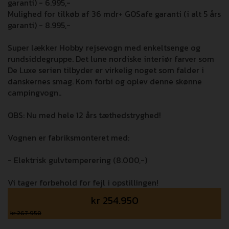
garanti) - 6.995,-
Mulighed for tilkøb af 36 mdr+ GOSafe garanti (i alt 5 års
garanti) - 8.995,-
Super lækker Hobby rejsevogn med enkeltsenge og
rundsiddegruppe. Det lune nordiske interiør farver som
De Luxe serien tilbyder er virkelig noget som falder i
danskernes smag. Kom forbi og oplev denne skønne
campingvogn..
OBS: Nu med hele 12 års tæthedstryghed!
Vognen er fabriksmonteret med:
- Elektrisk gulvtemperering (8.000,-)
Vi tager forbehold for fejl i opstillingen!
kr
254.950
kr 267.950