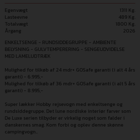
Egenvægt
1311 Kg.
Lasteevne
489 Kg.
Totalvægt
1800 Kg.
Årgang
2026
ENKELTSENGE - RUNDSIDDEGRUPPE - AMBIENTE
BELYSNING - GULVTEMPERERING - SENGEUDVIDELSE
MED LAMELUDTRÆK
Mulighed for tilkøb af 24 mdr+ GOSafe garanti (i alt 4 års
garanti) - 6.995,-
Mulighed for tilkøb af 36 mdr+ GOSafe garanti (i alt 5 års
garanti) - 8.995,-
Super lækker Hobby rejsevogn med enkeltsenge og
rundsiddegruppe. Det lune nordiske interiør farver som
De Luxe serien tilbyder er virkelig noget som falder i
danskernes smag. Kom forbi og oplev denne skønne
campingvogn..