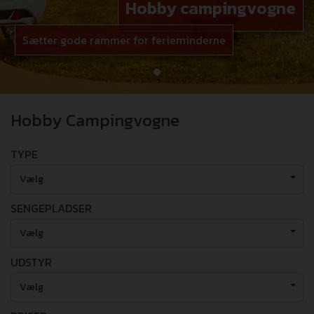
Hobby campingvogne
Sætter gode rammer for ferieminderne
Hobby Campingvogne
TYPE
Vælg
SENGEPLADSER
Vælg
UDSTYR
Vælg