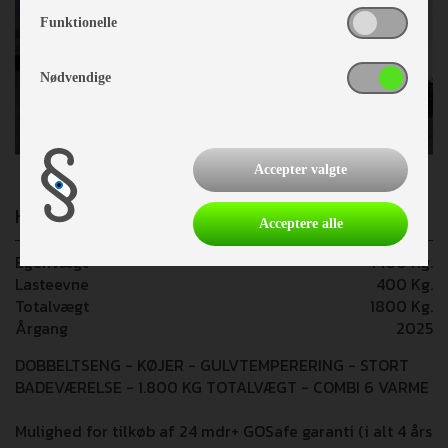
Funktionelle
Nødvendige
Accepter valgte
Hobby De Luxe 545 KMF
Acceptere alle
Egenvægt
1400 Kg.
Lasteevne
400 Kg.
Totalvægt
1800 Kg.
Årgang
2025
DOBBELTSENG - KØJER - GULVTEMPERERING - STORT
BADEVÆRELSE - 1.800 KG TOTALVÆGT - COMBI 6 VARME
Mulighed for tilkøb af 24 mdr+ GOSafe garanti (i alt 4 års