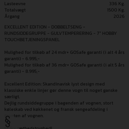
Lasteevne
336 Kg.
Totalvægt
1500 Kg.
Årgang
2026
EXCELLENT EDITION - DOBBELTSENG -
RUNDSIDDEGRUPPE - GULVTEMPERERING - 7" HOBBY
TOUCHBETJENINGSPANEL
Mulighed for tilkøb af 24 mdr+ GOSafe garanti (i alt 4 års
garanti) - 6.995,-
Mulighed for tilkøb af 36 mdr+ GOSafe garanti (i alt 5 års
garanti) - 8.995,-
Excellent Edition: Skandinavisk lyst design med
klassiske enkle linjer gør denne vogn til noget ganske
særligt.
Dejlig rundsiddegruppe i bagenden af vognen, stort
køleskab ved køkkenet og fransk sengeafdeling i
fronten af vognen.
12 års tæthedstryghed!