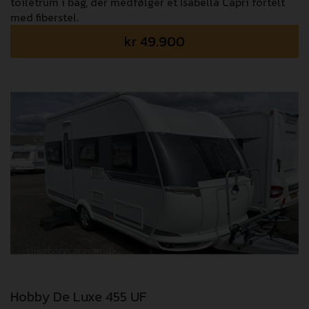
toiletrum i bag, der medfølger et Isabella Capri fortelt
med fiberstel.
kr
49.900
Hobby De Luxe 455 UF