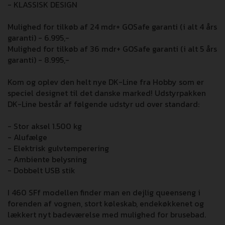
- KLASSISK DESIGN
Mulighed for tilkøb af 24 mdr+ GOSafe garanti (i alt 4 års
garanti) - 6.995,-
Mulighed for tilkøb af 36 mdr+ GOSafe garanti (i alt 5 års
garanti) - 8.995,-
Kom og oplev den helt nye DK-Line fra Hobby som er
speciel designet til det danske marked! Udstyrpakken
DK-Line består af følgende udstyr ud over standard:
- Stor aksel 1.500 kg
- Alufælge
- Elektrisk gulvtemperering
- Ambiente belysning
- Dobbelt USB stik
I 460 SFf modellen finder man en dejlig queenseng i
forenden af vognen, stort køleskab, endekøkkenet og
lækkert nyt badeværelse med mulighed for brusebad.