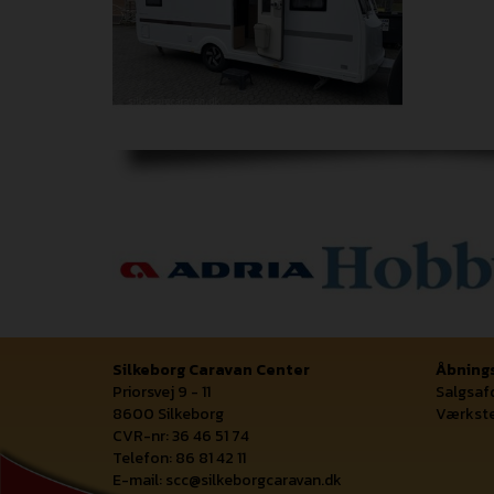
Silkeborg Caravan Center
Åbnings
Priorsvej 9 - 11
Salgsafd
8600 Silkeborg
Værkste
CVR-nr: 36 46 51 74
Telefon: 86 81 42 11
E-mail:
scc@silkeborgcaravan.dk