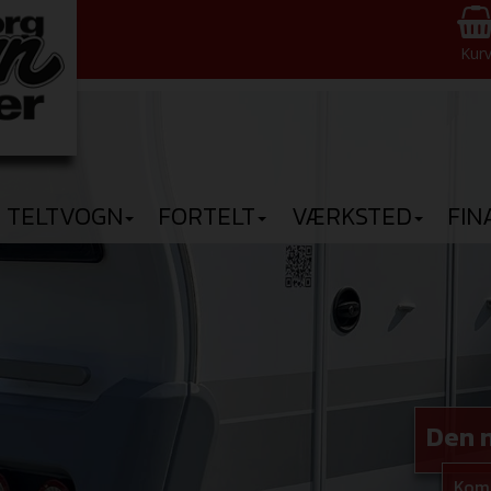
Kur
TELTVOGN
FORTELT
VÆRKSTED
FIN
Den n
Kom 