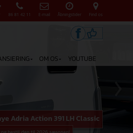
v
86 81 42 11
E-mail
Åbningstider
Find os
ANSIERING
OM OS
YOUTUBE
ye Adria Action 391 LH Classic
og bestil den til 2026 sæsonen!