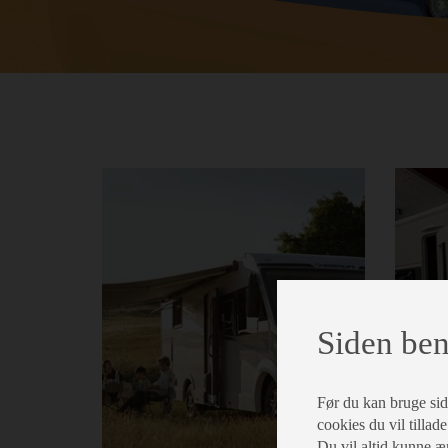
lblPrev
Siden ben
Før du kan bruge siden
cookies du vil tillade
Du vil altid kunne æn