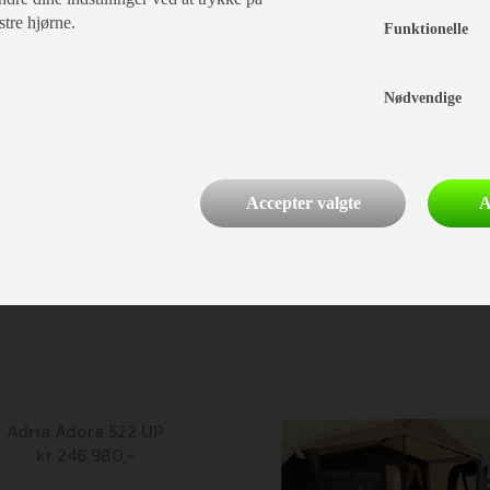
stre hjørne.
Funktionelle
Campingvogne
Webshop
Nødvendige
aravan Center
de jeres feriedrømme"
Accepter valgte
A
es stil.
Adria Adora 522 UP
kr 246.980,-