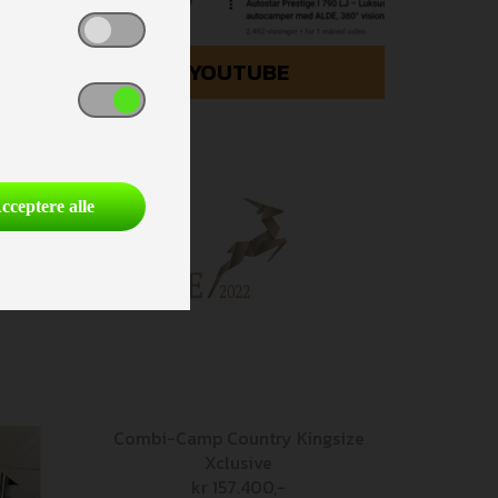
YOUTUBE
cceptere alle
Combi-Camp Country Kingsize
Xclusive
kr 157.400,-