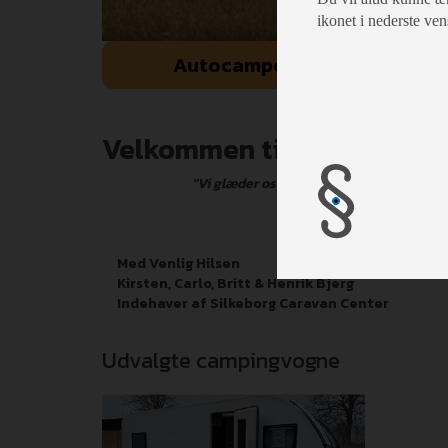
ikonet i nederste ven
Autocamper
Velkommen til Silkeborg C
"Vi glæder os til at hjælpe med at opfyl
Service og smil, det er vor
Med Venlig Hilsen
Kirsten, Carlo, Britt & Henrik Bjerg
Indehaver af Silkeborg Caravan Center
Udvalgte campingvogne