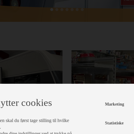
ytter cookies
Marketing
 skal du først tage stilling til hvilke
Statistiske
.
dre dine indstillinger ved at trykke på