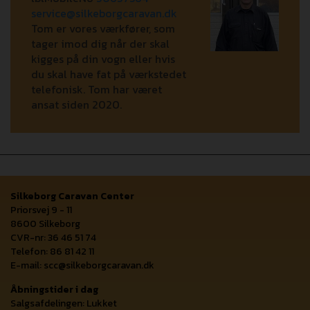
service@silkeborgcaravan.dk
Tom er vores værkfører, som
tager imod dig når der skal
kigges på din vogn eller hvis
du skal have fat på værkstedet
telefonisk. Tom har været
ansat siden 2020.
Silkeborg Caravan Center
Priorsvej 9 - 11
8600 Silkeborg
CVR-nr: 36 46 51 74
Telefon: 86 81 42 11
E-mail:
scc@silkeborgcaravan.dk
Åbningstider i dag
Salgsafdelingen: Lukket