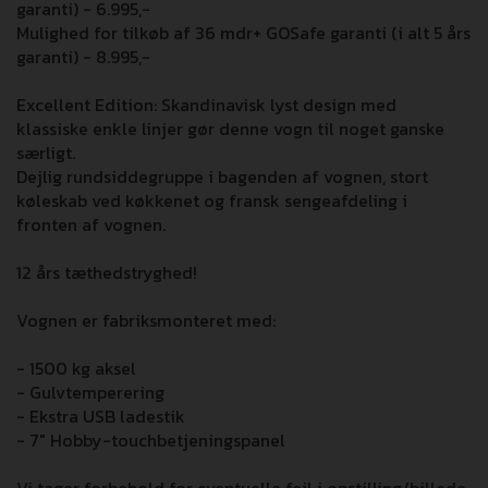
garanti) - 6.995,-
Mulighed for tilkøb af 36 mdr+ GOSafe garanti (i alt 5 års
garanti) - 8.995,-
Excellent Edition: Skandinavisk lyst design med
klassiske enkle linjer gør denne vogn til noget ganske
særligt.
Dejlig rundsiddegruppe i bagenden af vognen, stort
køleskab ved køkkenet og fransk sengeafdeling i
fronten af vognen.
12 års tæthedstryghed!
Vognen er fabriksmonteret med:
- 1500 kg aksel
- Gulvtemperering
- Ekstra USB ladestik
- 7" Hobby-touchbetjeningspanel
Vi tager forbehold for eventuelle fejl i opstilling/billede