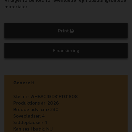
materialer.
Print
Finansiering
Generelt
Stel nr.:
WHBAC43D31FT01808
Produktions år:
2026
Bredde udv. cm.:
230
Sovepladser:
4
Siddepladser:
4
Kan ses i butik:
NU