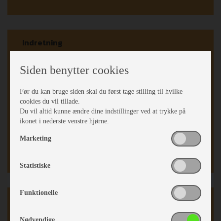
Indretning
Fransk seng
Siden benytter cookies
Dobbeltseng
Fransk soveværelse
Før du kan bruge siden skal du først tage stilling til hvilke
Opred. I siddegrp.
cookies du vil tillade.
Springmadrasser
Du vil altid kunne ændre dine indstillinger ved at trykke på
Hæve/sænkebord
ikonet i nederste venstre hjørne.
Rundsiddegruppe
Marketing
Kassettegardiner
Fluenetsdør
Statistiske
Funktionelle
Karrosseri, Chassis & Magasiner
Nødvendige