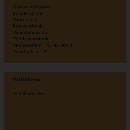
Gasovn m/blæser
El. Gulvvarme
Varmtvand
Fast vandtank
Vandstandsmåler
Spildevandstank
Varmesystem:
TRUMA 3004
Vandtank ltr.:
25 L
Telttilbehør
A-mål cm.:
925