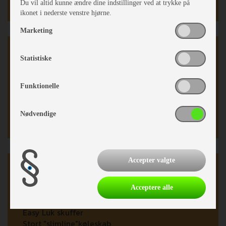
Fluenetsdør
Du vil altid kunne ændre dine indstillinger ved at trykke på
ikonet i nederste venstre hjørne.
Marketing
Karrosseri, Chassis & Magasiner
Statistiske
Mover
Alufælge
Funktionelle
Stabilisator
Midi tagluge
Nødvendige
Serviceklap
Accepter valgte
Køkken - Bad & Toilet
Acceptere alle
3 gasblus
Vinkelkøkken
Easy Luk skuffer
Stort "slimline"køleskab