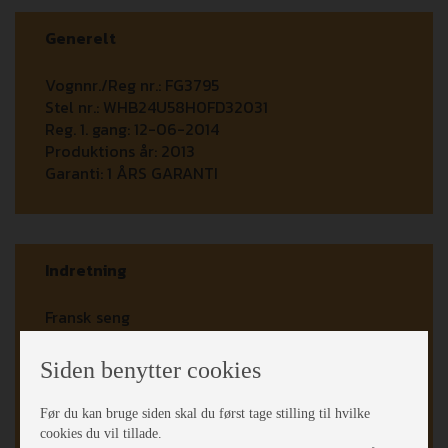
Generelt
Vognnr./Reg nr.:
FG3795
Stel nr.:
WHB24U58H0FD32031
Reg. 1. gang:
12-06-2014
Produktions år:
2013
Garanti:
1 ÅRS GARANTI
Indretning
Fransk seng
Dobbeltseng
Springmadrasser
Siden benytter cookies
Hæve/sænkebord
Rundsiddegruppe
Før du kan bruge siden skal du først tage stilling til hvilke
Kassettegardiner
cookies du vil tillade.