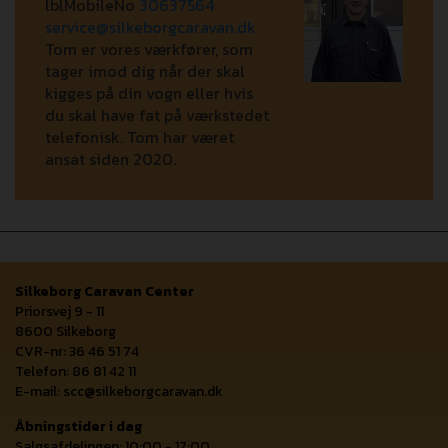
lblMobileNo
30637564
service@silkeborgcaravan.dk
Tom er vores værkfører, som
tager imod dig når der skal
kigges på din vogn eller hvis
du skal have fat på værkstedet
telefonisk. Tom har været
ansat siden 2020.
Silkeborg Caravan Center
Priorsvej 9 - 11
8600 Silkeborg
CVR-nr: 36 46 51 74
Telefon: 86 81 42 11
E-mail:
scc@silkeborgcaravan.dk
Åbningstider i dag
Salgsafdelingen: 10:00 - 17:00