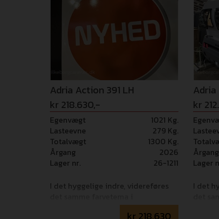
Adria Action 391 LH
Adria
kr 218.630,-
kr 212
Egenvægt
1021 Kg.
Egenv
Lasteevne
279 Kg.
Lastee
Totalvægt
1300 Kg.
Totalv
Årgang
2026
Årgang
Lager nr.
26-1211
Lager n
I det hyggelige indre, videreføres
I det h
det samme farvetema i
det sa
møblementet og hynde-stofferne.
møblem
kr
218.630
"CLASSIC" i lyse nuancer og
"CLASSI