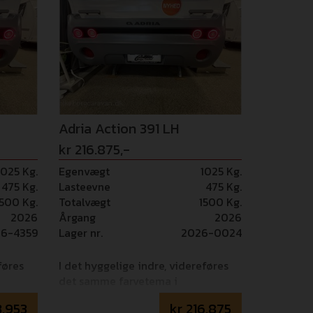
Adria Action 391 LH
kr 216.875,-
1025 Kg.
Egenvægt
1025 Kg.
475 Kg.
Lasteevne
475 Kg.
1500 Kg.
Totalvægt
1500 Kg.
2026
Årgang
2026
26-4359
Lager nr.
2026-0024
føres
I det hyggelige indre, videreføres
det samme farvetema i
ferne.
møblementet og hynde-stofferne.
3.953
kr
216.875
"CLASSIC" i lyse nuancer og