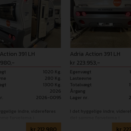
 Action 391 LH
Adria Action 391 LH
.980,-
kr 223.953,-
ægt
1020 Kg.
Egenvægt
vne
280 Kg.
Lasteevne
ægt
1300 Kg.
Totalvægt
2026
Årgang
r.
2026-0095
Lager nr.
yggelige indre, videreføres
I det hyggelige indre, videre
mme farvetema i
det samme farvetema i
entet og hynde-stofferne.
møblementet og hynde-stof
kr
212.980
kr
22
C" i lyse nuancer og
"CLASSIC" i lyse nuancer og