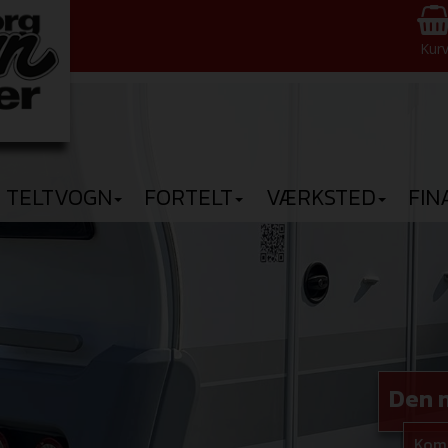
Kur
TELTVOGN
FORTELT
VÆRKSTED
FIN
Den n
Kom 