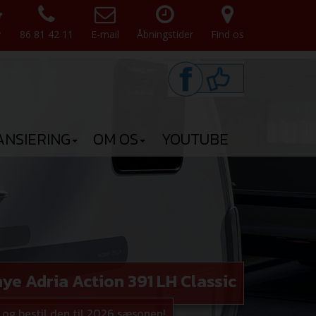
v
86 81 42 11
E-mail
Åbningstider
Find os
ANSIERING
OM OS
YOUTUBE
ye Adria Action 391 LH Classic
og bestil den til 2026 sæsonen!