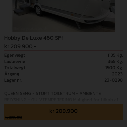
Hobby De Luxe 460 SFf
kr 209.900,-
Egenvægt
1135 Kg.
Lasteevne
365 Kg.
Totalvægt
1500 Kg.
Årgang
2023
Lager nr.
23-0298
QUEEN SENG - STORT TOILETRUM - AMBIENTE
BELYSNING - GULVTEMPERERING Mulighed for tilkøb af
24 mdr+ GOSafe garanti (i alt 4 års garanti) - 6.995,-
kr
209.900
Mulighed for tilkøb af 36 mdr+ GOSafe garanti (i alt 5 års
garanti) - 8.995,- Super lækker Hobby rejsevogn med
kr 233.492
queen seng og stort toiletrum. De nordiske interiør