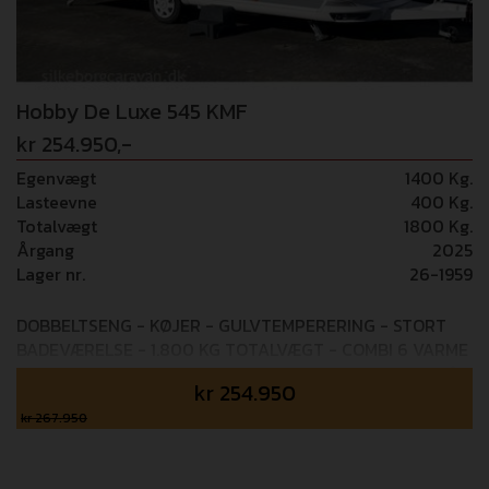
Hobby De Luxe 545 KMF
kr 254.950,-
Egenvægt
1400 Kg.
Lasteevne
400 Kg.
Totalvægt
1800 Kg.
Årgang
2025
Lager nr.
26-1959
DOBBELTSENG - KØJER - GULVTEMPERERING - STORT
BADEVÆRELSE - 1.800 KG TOTALVÆGT - COMBI 6 VARME
Mulighed for tilkøb af 24 mdr+ GOSafe garanti (i alt 4 års
kr
254.950
garanti) - 6.995,- Mulighed for tilkøb af 36 mdr+ GOSafe
garanti (i alt 5 års garanti) - 8.995,- Super lækker Hobby
kr 267.950
rejsevogn med enkeltsenge og rundsiddegruppe. Det
lune nordiske interiør farver som De Luxe serien tilbyder