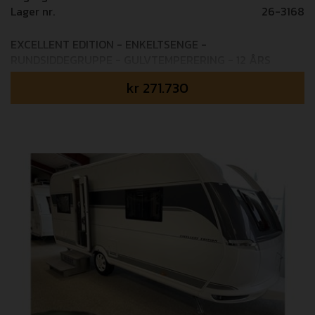
Lager nr.
26-3168
EXCELLENT EDITION - ENKELTSENGE -
RUNDSIDDEGRUPPE - GULVTEMPERERING - 12 ÅRS
TÆTHEDSTRYGHED Mulighed for tilkøb af 24 mdr+
kr
271.730
GOSafe garanti (i alt 4 års garanti) - 6.995,- Mulighed for
tilkøb af 36 mdr+ GOSafe garanti (i alt 5 års garanti) -
8.995,- Skandinavisk lyst design med klassiske enkle
linjer gør denne vogn til noget ganske særligt. Dejlig
rundsiddegruppe i bagenden af vognen, stort køleskab
ved køkkenet og enkeltsenge med lameludtræk til
dobbeltseng i fronten af vognen. Vognen er muligt at
nedveje til 1.500 kg totalvægt. Vognen er
fabriksmonteret med: - 1.800 kg aksel - Sengeudvidelse
til enkeltsenge med ekstra hynde - Gulvtemperering -
Ekstra USB stik - 7" Hobby-touchbetjeningspanel Vi
tager forbehold for eventuelle fejl i opstilling/billede
materialer.