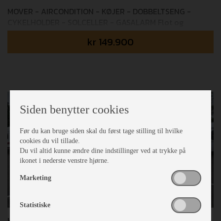
MOVER - AIRCONDITION - KØJER - DOBBELTSENG -
CYKELHOLDER - SOLCELLER - GASALARM Flot og
velholdt Hobby køje boogie vogn med masser af udstyr
kr
149.900
som mover, aircondition, cykelholder m.m. Vi tager
forbehold for fejl i opstillingen!
Siden benytter cookies
Før du kan bruge siden skal du først tage stilling til hvilke
cookies du vil tillade.
Du vil altid kunne ændre dine indstillinger ved at trykke på
ikonet i nederste venstre hjørne.
Marketing
Statistiske