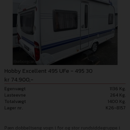
Sengeudvidelse til enkeltsenge med ekstra hynde -
Gulvtæppe "Hobby" - Opvejning til 1.500 kg - Ekstra USB
stik - TV-holder Vi tager forbehold for eventuelle fejl i
opstilling/billede materialer.
Hobby Excellent 495 UFe - 495 30
kr 74.900,-
Egenvægt
1136 Kg.
Lasteevne
264 Kg.
Totalvægt
1400 Kg.
Lager nr.
K26-8157
Pæn dobbeltseng vogn i for og stor rundsiddegruppe i