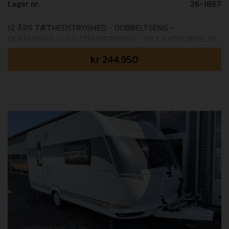
Lager nr.
26-1867
12 ÅRS TÆTHEDSTRYGHED - DOBBELTSENG -
QUEENSENG - GULVTEMPERERING - NYT BADEVÆRELSE
- KLASSISK DESIGN Mulighed for tilkøb af 24 mdr+
kr
244.950
GOSafe garanti (i alt 4 års garanti) - 6.995,- Mulighed for
tilkøb af 36 mdr+ GOSafe garanti (i alt 5 års garanti) -
8.995,- Kom og oplev den helt nye DK-Line fra Hobby
som er speciel designet til det danske marked!
Udstyrpakken DK-Line består af følgende udstyr ud over
standard: - Stor aksel 1.500 kg - Alufælge - Elektrisk
gulvtemperering - Ambiente belysning - Dobbelt USB
stik I 460 SFf modellen finder man en dejlig queenseng i
forenden af vognen, stort køleskab, endekøkkenet og
lækkert nyt badeværelse med mulighed for brusebad.
(Vognen leveres med alufælge!) Vi tager forbehold for
eventuelle fejl i opstilling/billede materialer.