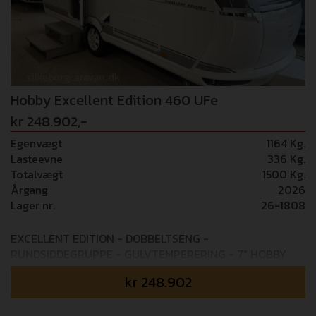
Hobby Excellent Edition 460 UFe
kr 248.902,-
Egenvægt
1164 Kg.
Lasteevne
336 Kg.
Totalvægt
1500 Kg.
Årgang
2026
Lager nr.
26-1808
EXCELLENT EDITION - DOBBELTSENG -
RUNDSIDDEGRUPPE - GULVTEMPERERING - 7" HOBBY
TOUCHBETJENINGSPANEL Mulighed for tilkøb af 24
kr
248.902
mdr+ GOSafe garanti (i alt 4 års garanti) - 6.995,-
Mulighed for tilkøb af 36 mdr+ GOSafe garanti (i alt 5 års