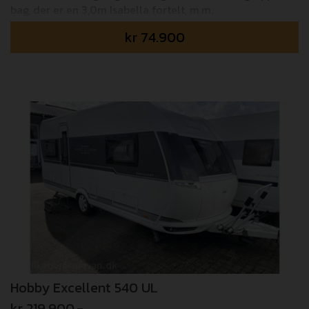
bag, der er en 3,0m Isabella fortelt, m.m.
kr
74.900
Hobby Excellent 540 UL
kr 219.900,-