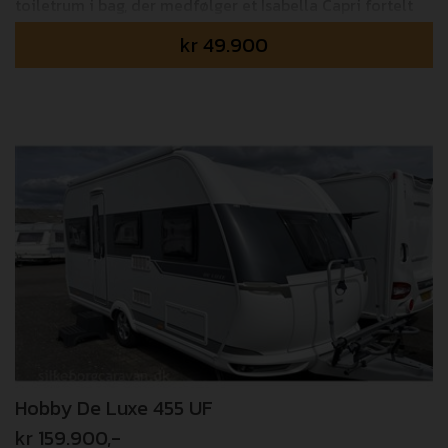
toiletrum i bag, der medfølger et Isabella Capri fortelt
med fiberstel.
kr
49.900
Hobby De Luxe 455 UF
kr 159.900,-