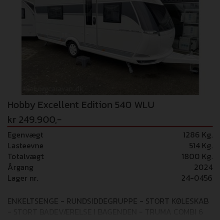
Gulvtemperering - Opvejning til 1.800 kg - Ekstra USB
stik - TV-holder Vi tager forbehold for eventuelle fejl i
opstilling/billede materialer.
Hobby Excellent Edition 540 WLU
kr 249.900,-
Egenvægt
1286 Kg.
Lasteevne
514 Kg.
Totalvægt
1800 Kg.
Årgang
2024
Lager nr.
24-0456
ENKELTSENGE - RUNDSIDDEGRUPPE - STORT KØLESKAB
- STORT BADEVÆRELSE I BAGENDEN - TRUMA COMBI 6