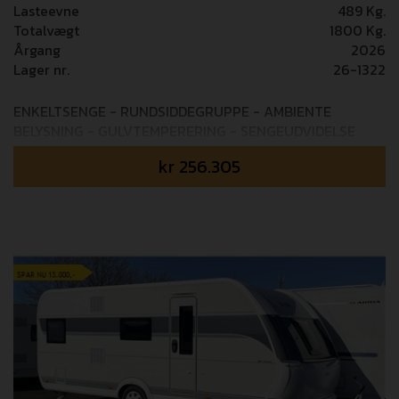
Lasteevne
489 Kg.
Totalvægt
1800 Kg.
Årgang
2026
Lager nr.
26-1322
ENKELTSENGE - RUNDSIDDEGRUPPE - AMBIENTE
BELYSNING - GULVTEMPERERING - SENGEUDVIDELSE
MED LAMELUDTRÆK Mulighed for tilkøb af 24 mdr+
kr
256.305
GOSafe garanti (i alt 4 års garanti) - 6.995,- Mulighed for
tilkøb af 36 mdr+ GOSafe garanti (i alt 5 års garanti) -
8.995,- Super lækker Hobby rejsevogn med enkeltsenge
og rundsiddegruppe. Det lune nordiske interiør farver
som De Luxe serien tilbyder er virkelig noget som falder
i danskernes smag. Kom forbi og oplev denne skønne
campingvogn.. OBS: Nu med hele 12 års tæthedstryghed!
Vognen er fabriksmonteret med: - 1800 kg aksel -
Gulvtemperering - Ekstra USB stik - Ambiente belysning
- Sengeudvidelse med lameludtræk Vi tager forbehold
for eventuelle fejl i opstilling/billede materialer.