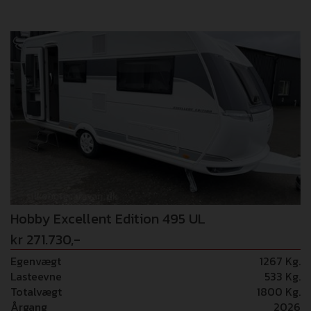
garanti) - 8.995,- Excellent Edition: Skandinavisk lyst
design med klassiske enkle linjer gør denne vogn til
noget ganske særligt. Dejlig rundsiddegruppe i bagenden
af vognen, stort køleskab ved køkkenet og fransk
sengeafdeling i fronten af vognen. 12 års
tæthedstryghed! Vognen er fabriksmonteret med: - 1500
kg aksel - Gulvtemperering - Ekstra USB ladestik - 7"
Hobby-touchbetjeningspanel Vi tager forbehold for
eventuelle fejl i opstilling/billede materialer.
Hobby Excellent Edition 495 UL
kr 271.730,-
Egenvægt
1267 Kg.
Lasteevne
533 Kg.
Totalvægt
1800 Kg.
Årgang
2026