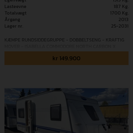
Lasteevne
187 Kg.
Totalvægt
1700 Kg.
Årgang
2013
Lager nr.
25-2031
KÆMPE RUNDSIDDEGRUPPE - DOBBELTSENG - KRAFTIG
MOVER - ISABELLA COMMODORE NORTH CARBON X
Mulighed for tilkøb af 24 mdr GOSafe garanti - 6.995,-
kr
149.900
Mulighed for tilkøb af 36 mdr GOSafe garanti - 8.995,-
Premium er Hobby's topmodel og det kan virkeligt ses!
Den flotte aerodynamiske ydre og den stilrene og
elegante interiør indvendigt fuldgøre billedet, vognen
har meget udstyr, som elektrisk gulvtemperering, Powr
Evolution mover, Ekstra kraftig aksel (1.750 kg), TV-
holder, Isabella Commodore North Carbon X. Første
indregistrering 12/6-2014! Vi tager forbehold for fejl i
opstillingen