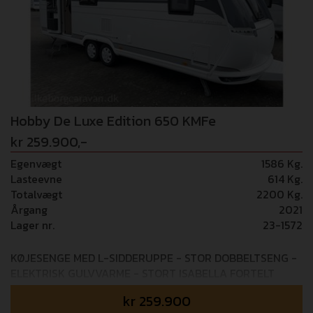
Hobby De Luxe Edition 650 KMFe
kr 259.900,-
Egenvægt
1586 Kg.
Lasteevne
614 Kg.
Totalvægt
2200 Kg.
Årgang
2021
Lager nr.
23-1572
KØJESENGE MED L-SIDDERUPPE - STOR DOBBELTSENG -
ELEKTRISK GULVVARME - STORT ISABELLA FORTELT
Mulighed for tilkøb af 24 mdr GOSafe garanti - 6.995,-
kr
259.900
Mulighed for tilkøb af 36 mdr GOSafe garanti - 8.995,-