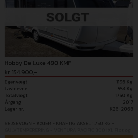
Hobby De Luxe 490 KMF
kr 154.900,-
Egenvægt
1196 Kg.
Lasteevne
554 Kg.
Totalvægt
1750 Kg.
Årgang
2017
Lager nr.
K26-2068
REJSEVOGN - KØJER - KRAFTIG AKSEL 1.750 KG -
GULVTEMPERERING - VENTURA PACIFIC 300 IXL Flot og
velholdt køjevogn fra tyske Hobby med et lækkert tre