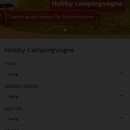
Hobby campingvogne
Sætter gode rammer for ferieminderne
Hobby Campingvogne
TYPE
Vælg
SENGEPLADSER
Vælg
UDSTYR
Vælg