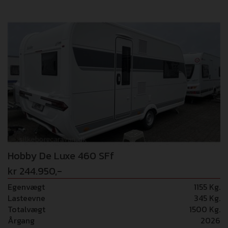
farver som De Luxe serien tilbyder er virkelig noget som
falder i danskernes smag. Kom forbi og oplev denne
skønne campingvogn.. Vognen er fabriksmonteret med: -
1500 kg aksel - Gulvtemperering - Ekstra USB stik -
Ambiente belysning - TV-holder Vi tager forbehold for
eventuelle fejl i opstilling/billede materialer. VOGNEN
ER VIST MED EKSTRAUDSTYR
Hobby De Luxe 460 SFf
kr 244.950,-
Egenvægt
1155 Kg.
Lasteevne
345 Kg.
Totalvægt
1500 Kg.
Årgang
2026