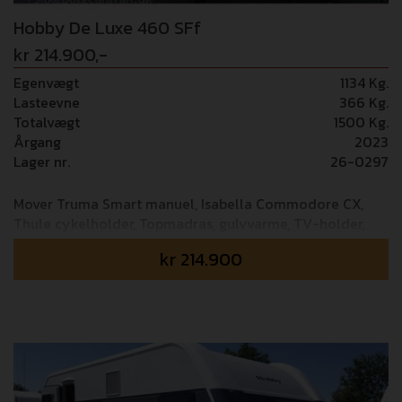
Hobby De Luxe 460 SFf
kr 214.900,-
Egenvægt
1134 Kg.
Lasteevne
366 Kg.
Totalvægt
1500 Kg.
Årgang
2023
Lager nr.
26-0297
Mover Truma Smart manuel, Isabella Commodore CX,
Thule cykelholder, Topmadras, gulvvarme, TV-holder,
1500 kg aksel, ambiemte belysning
kr
214.900