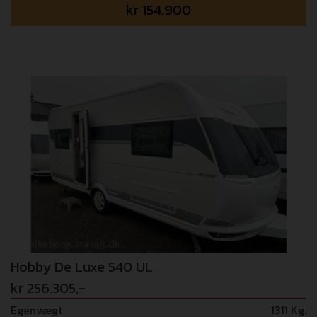
kr
154.900
meter fortelt med de lette IXL fiber stænger Vi tager
forbehold for fejl i opstillingen!
Hobby De Luxe 540 UL
kr 256.305,-
Egenvægt
1311 Kg.