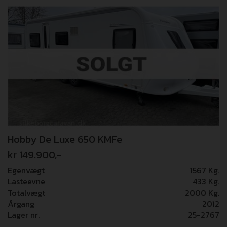
er virkelig noget som falder i danskernes smag. Kom
forbi og oplev denne skønne campingvogn.. OBS: Nu med
hele 12 års tæthedstryghed! Vognen er fabriksmonteret
med: - Elektrisk gulvtemperering (8.000,-) Vi tager
forbehold for fejl i opstillingen!
Hobby De Luxe 650 KMFe
kr 149.900,-
Egenvægt
1567 Kg.
Lasteevne
433 Kg.
Totalvægt
2000 Kg.
Årgang
2012
Lager nr.
25-2767