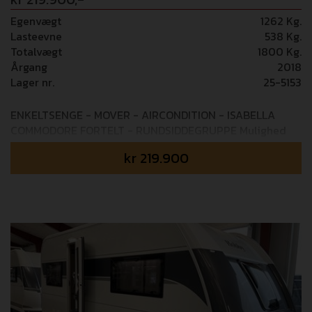
Egenvægt
1262 Kg.
Lasteevne
538 Kg.
Totalvægt
1800 Kg.
Årgang
2018
Lager nr.
25-5153
ENKELTSENGE - MOVER - AIRCONDITION - ISABELLA
COMMODORE FORTELT - RUNDSIDDEGRUPPE Mulighed
for tilkøb af 24 mdr GOSafe garanti - 6.995,- Mulighed
kr
219.900
for tilkøb af 36 mdr GOSafe garanti - 8.995,-