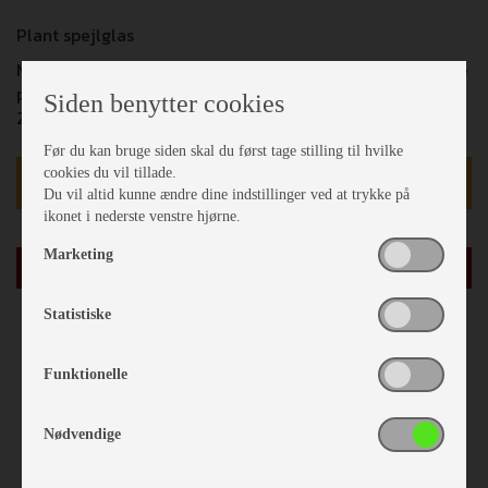
Plant spejlglas
Maksimalt trække vogne, trailere osv. der har en størelse
på 2,3 m i brædde, hvor man angivenligt skal kunne se
Siden benytter cookies
20m tilbage med 4m indtil det der trækkes.
Før du kan bruge siden skal du først tage stilling til hvilke
cookies du vil tillade.
kr 699,-
Du vil altid kunne ændre dine indstillinger ved at trykke på
ikonet i nederste venstre hjørne.
Vejl. udsalgspris kr 799,-
Marketing
læg i kurv
Statistiske
Funktionelle
Nødvendige