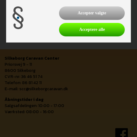
Accepter valgte
Acceptere alle
Silkeborg Caravan Center
Priorsvej 9 - 11
8600 Silkeborg
CVR-nr: 36 46 51 74
Telefon: 86 81 42 11
E-mail:
scc@silkeborgcaravan.dk
Åbningstider i dag
Salgsafdelingen: 10:00 - 17:00
Værksted: 08:00 - 16:00