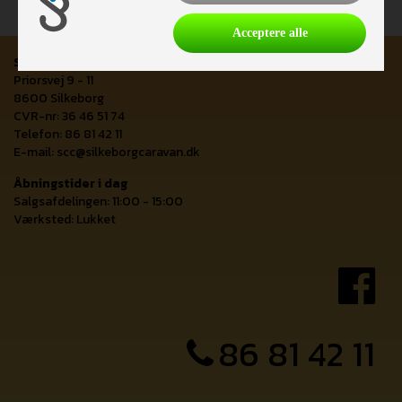
Acceptere alle
Silkeborg Caravan Center
Priorsvej 9 - 11
8600 Silkeborg
CVR-nr: 36 46 51 74
Telefon: 86 81 42 11
E-mail:
scc@silkeborgcaravan.dk
Åbningstider i dag
Salgsafdelingen: 11:00 - 15:00
Værksted: Lukket
86 81 42 11