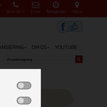
v
86 81 42 11
E-mail
Åbningstider
Find os
ANSIERING
OM OS
YOUTUBE