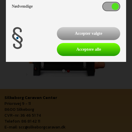
Nødvendige
Accepter valgte
Acceptere alle
Silkeborg Caravan Center
Priorsvej 9 - 11
8600 Silkeborg
CVR-nr: 36 46 51 74
Telefon: 86 81 42 11
E-mail:
scc@silkeborgcaravan.dk