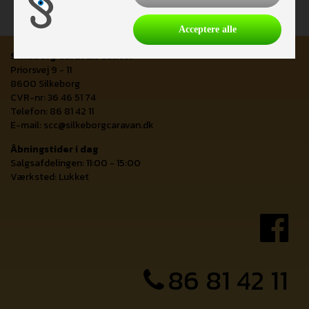
Acceptere alle
Silkeborg Caravan Center
Priorsvej 9 - 11
8600 Silkeborg
CVR-nr: 36 46 51 74
Telefon: 86 81 42 11
E-mail:
scc@silkeborgcaravan.dk
Åbningstider i dag
Salgsafdelingen: 11:00 - 15:00
Værksted: Lukket
86 81 42 11