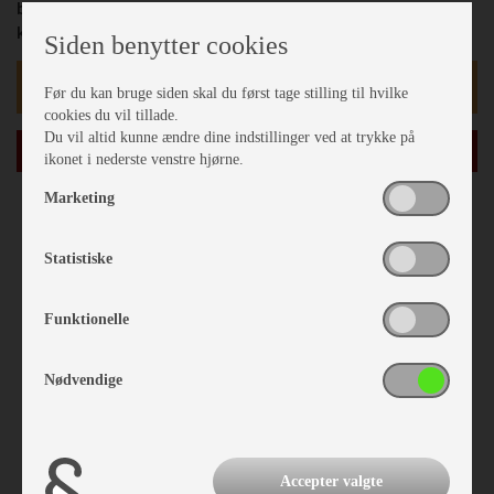
belastning, statisk: 150 kg.Max belastning, dynamisk: 90
kg.Vægt: 5,0 kg.Passer til 803180
Siden benytter cookies
kr 539,-
Før du kan bruge siden skal du først tage stilling til hvilke
cookies du vil tillade.
Du vil altid kunne ændre dine indstillinger ved at trykke på
læg i kurv
ikonet i nederste venstre hjørne.
Marketing
Statistiske
Funktionelle
Nødvendige
Accepter valgte