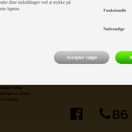
dre dine indstillinger ved at trykke på
stre hjørne.
Funktionelle
kr 296,-
Nødvendige
læg i kurv
Accepter valgte
A
tider i dag
delingen: Lukket
d: Lukket
86 