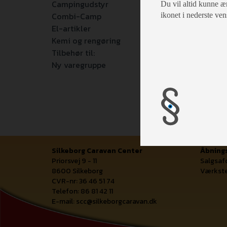
Campingudstyr
Du vil altid kunne æn
Combi-Camp
ikonet i nederste ven
El-artikler
Kemi og rengøring
Tilbehør til:
Ny varegruppe
Silkeborg Caravan Center
Åbnings
Priorsvej 9 - 11
Salgsaf
8600 Silkeborg
Værkste
CVR-nr: 36 46 51 74
Telefon: 86 81 42 11
E-mail:
scc@silkeborgcaravan.dk