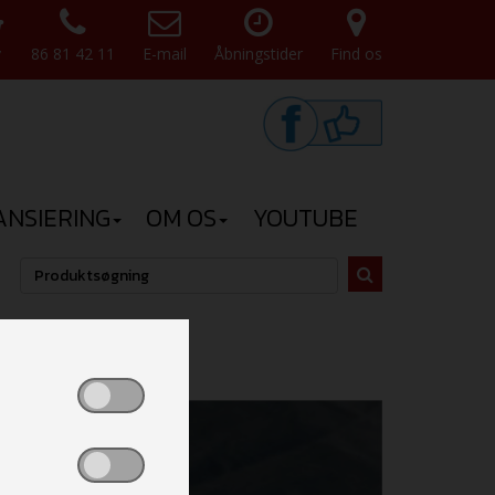
v
86 81 42 11
E-mail
Åbningstider
Find os
ANSIERING
OM OS
YOUTUBE