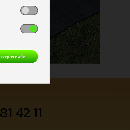
cceptere alle
81 42 11