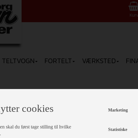
Kur
TELTVOGN
FORTELT
VÆRKSTED
FIN
ytter cookies
Marketing
g til skinne grå
 skal du først tage stilling til hvilke
Statistiske
.