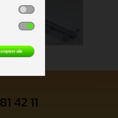
cceptere alle
81 42 11