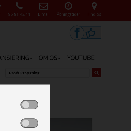
v
86 81 42 11
E-mail
Åbningstider
Find os
ANSIERING
OM OS
YOUTUBE