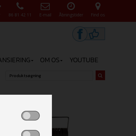
v
86 81 42 11
E-mail
Åbningstider
Find os
ANSIERING
OM OS
YOUTUBE