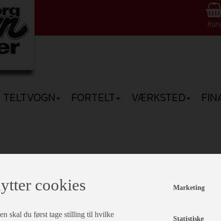
Kur
TELTVOGN
FORTELT
VÆRKSTED
FIN
everingstid 1-3 dage
ytter cookies
all heater
Marketing
 skal du først tage stilling til hvilke
Statistiske