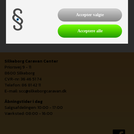
Accepter valgte
Acceptere alle
Silkeborg Caravan Center
Priorsvej 9 - 11
8600 Silkeborg
CVR-nr: 36 46 51 74
Telefon: 86 81 42 11
E-mail:
scc@silkeborgcaravan.dk
Åbningstider i dag
Salgsafdelingen: 10:00 - 17:00
Værksted: 08:00 - 16:00