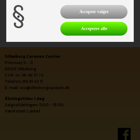
Accepter valgte
Acceptere alle
Silkeborg Caravan Center
Priorsvej 9 - 11
8600 Silkeborg
CVR-nr: 36 46 51 74
Telefon: 86 81 42 11
E-mail:
scc@silkeborgcaravan.dk
Åbningstider i dag
Salgsafdelingen: 11:00 - 15:00
Værksted: Lukket