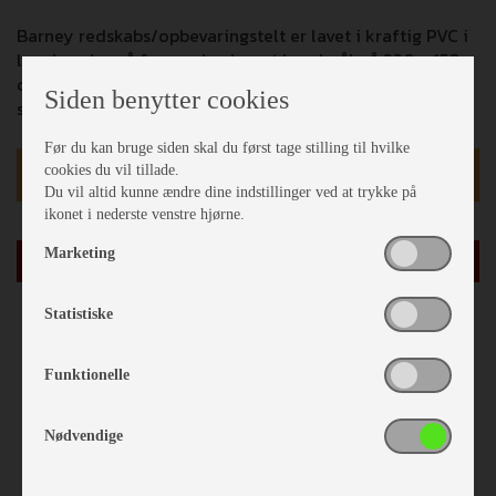
Barney redskabs/opbevaringstelt er lavet i kraftig PVC i
lyse/mørkegrå farver. den har et bundmål på 220 x 150
cm og kommer inklusiv pløkker, elastikker og
Siden benytter cookies
stormbånd.
Før du kan bruge siden skal du først tage stilling til hvilke
kr 2.499,-
cookies du vil tillade.
Du vil altid kunne ændre dine indstillinger ved at trykke på
Vejl. udsalgspris kr 2.799,-
ikonet i nederste venstre hjørne.
Marketing
læg i kurv
Statistiske
Funktionelle
Nødvendige