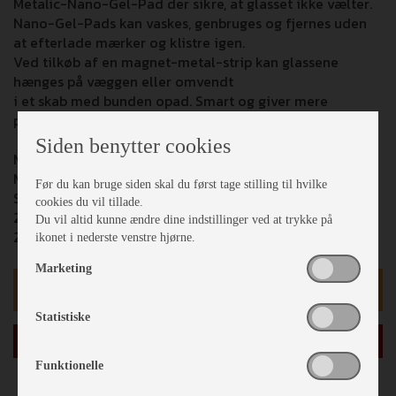
Metalic-Nano-Gel-Pad der sikre, at glasset ikke vælter.
Nano-Gel-Pads kan vaskes, genbruges og fjernes uden
at efterlade mærker og klistre igen.
Ved tilkøb af en magnet-metal-strip kan glassene
hænges på væggen eller omvendt
i et skab med bunden opad. Smart og giver mere
pladsudnyttelse i dine skabe.
Siden benytter cookies
Mål: ø4 x 7 cm
Materiale: High Tech plastik, BPA fri
Før du kan bruge siden skal du først tage stilling til hvilke
Sæt bestående af:
cookies du vil tillade.
2 Glas 40ml
Du vil altid kunne ændre dine indstillinger ved at trykke på
2 Metal-Nano-Gel-Pads
ikonet i nederste venstre hjørne.
Marketing
kr 209,-
Statistiske
læg i kurv
Funktionelle