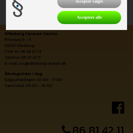
Accepter valgte
Acceptere alle
Silkeborg Caravan Center
Priorsvej 9 - 11
8600 Silkeborg
CVR-nr: 36 46 51 74
Telefon: 86 81 42 11
E-mail:
scc@silkeborgcaravan.dk
Åbningstider i dag
Salgsafdelingen: 10:00 - 17:00
Værksted: 08:00 - 16:00
86 81 42 11