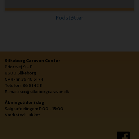
Fodstøtter
Silkeborg Caravan Center
Priorsvej 9 - 11
8600 Silkeborg
CVR-nr: 36 46 51 74
Telefon: 86 81 42 11
E-mail:
scc@silkeborgcaravan.dk
Åbningstider i dag
Salgsafdelingen: 11:00 - 15:00
Værksted: Lukket