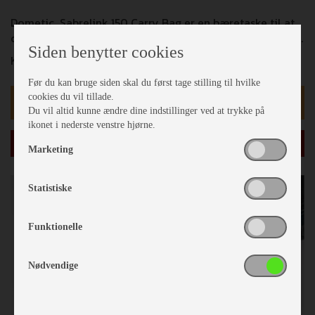
Dometic Sabrelink 150 Carry Bag er en bæretaske til at
opbevare og transportere dine SabreLink 150 LED lys-rør.
Siden benytter cookies
Kan indeholde op til 4 SabreLink 150 lys-rør.
Før du kan bruge siden skal du først tage stilling til hvilke
cookies du vil tillade.
kr 185,-
Du vil altid kunne ændre dine indstillinger ved at trykke på
ikonet i nederste venstre hjørne.
læg i kurv
Marketing
Statistiske
Funktionelle
Nødvendige