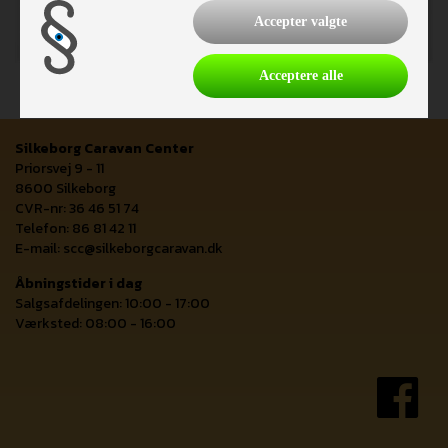
Accepter valgte
Acceptere alle
Silkeborg Caravan Center
Priorsvej 9 - 11
8600 Silkeborg
CVR-nr: 36 46 51 74
Telefon: 86 81 42 11
E-mail:
scc@silkeborgcaravan.dk
Åbningstider i dag
Salgsafdelingen: 10:00 - 17:00
Værksted: 08:00 - 16:00