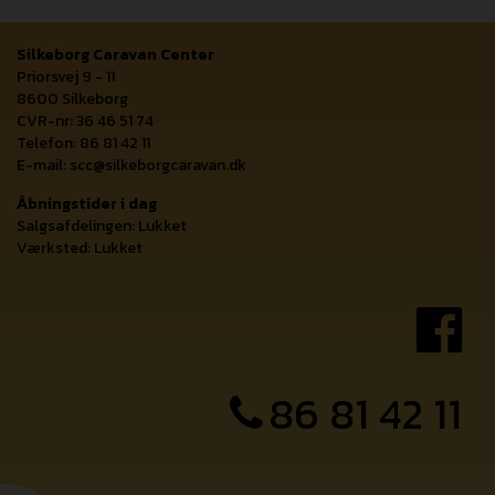
Silkeborg Caravan Center
Priorsvej 9 - 11
8600 Silkeborg
CVR-nr: 36 46 51 74
Telefon: 86 81 42 11
E-mail:
scc@silkeborgcaravan.dk
Åbningstider i dag
Salgsafdelingen: Lukket
Værksted: Lukket
86 81 42 11