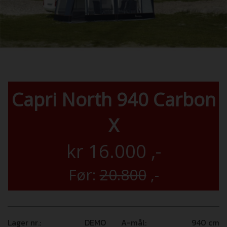
Capri North 940 Carbon
X
kr
16.000
,-
Før:
20.800
,-
Lager nr.:
DEMO
A-mål:
940
cm