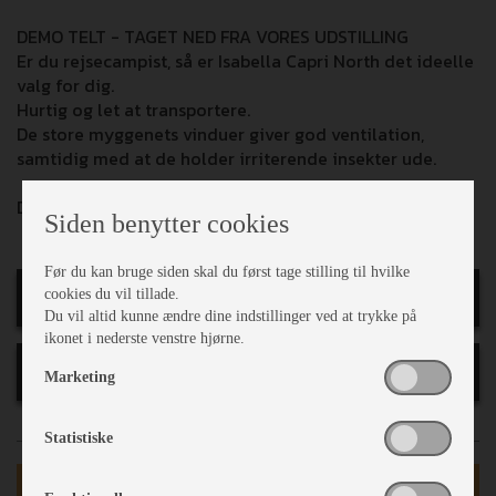
DEMO TELT - TAGET NED FRA VORES UDSTILLING
Er du rejsecampist, så er Isabella Capri North det ideelle
valg for dig.
Hurtig og let at transportere.
De store myggenets vinduer giver god ventilation,
samtidig med at de holder irriterende insekter ude.
Der medfølger CarbonX stænger til dette fortelt.
Siden benytter cookies
Før du kan bruge siden skal du først tage stilling til hvilke
Print
cookies du vil tillade.
Du vil altid kunne ændre dine indstillinger ved at trykke på
ikonet i nederste venstre hjørne.
Finansiering
Marketing
Statistiske
Telttilbehør