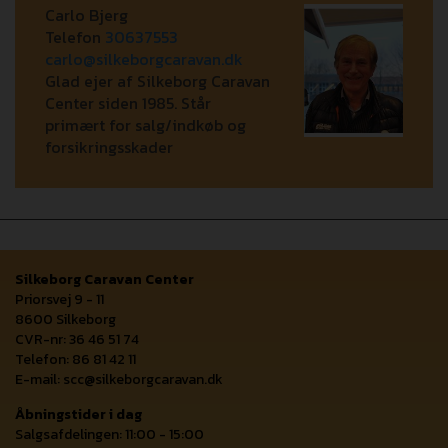
Carlo Bjerg
Telefon
30637553
carlo@silkeborgcaravan.dk
Glad ejer af Silkeborg Caravan
Center siden 1985. Står
primært for salg/indkøb og
forsikringsskader
Silkeborg Caravan Center
Priorsvej 9 - 11
8600 Silkeborg
CVR-nr: 36 46 51 74
Telefon: 86 81 42 11
E-mail:
scc@silkeborgcaravan.dk
Åbningstider i dag
Salgsafdelingen: 11:00 - 15:00