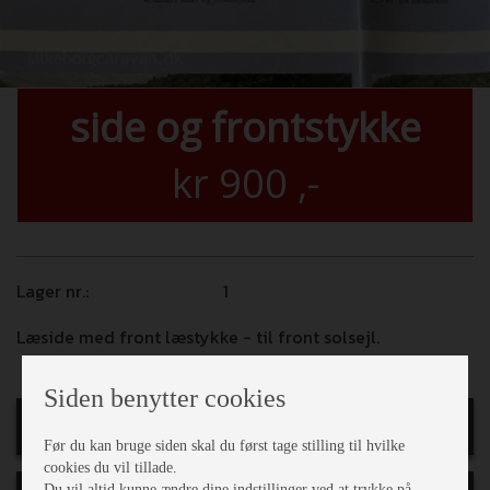
side og frontstykke
kr
900
,-
Lager nr.:
1
Læside med front læstykke - til front solsejl.
Siden benytter cookies
Print
Før du kan bruge siden skal du først tage stilling til hvilke
cookies du vil tillade.
Du vil altid kunne ændre dine indstillinger ved at trykke på