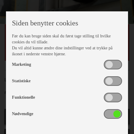
Siden benytter cookies
reservehjulsholder
Før du kan bruge siden skal du først tage stilling til hvilke
cookies du vil tillade.
kr
300
,-
Du vil altid kunne ændre dine indstillinger ved at trykke på
ikonet i nederste venstre hjørne.
Marketing
Lager nr.:
5
Statistiske
reservehjulsholder under vognen.
Funktionelle
Nødvendige
Print