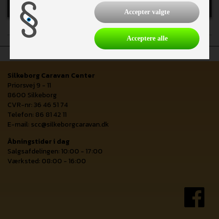
Finansiering
Accepter valgte
Acceptere alle
Silkeborg Caravan Center
Priorsvej 9 - 11
8600 Silkeborg
CVR-nr: 36 46 51 74
Telefon: 86 81 42 11
E-mail:
scc@silkeborgcaravan.dk
Åbningstider i dag
Salgsafdelingen: 10:00 - 17:00
Værksted: 08:00 - 16:00