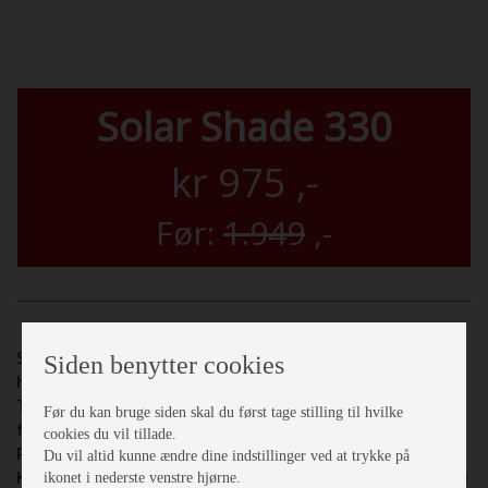
Solar Shade 330
kr
975
,-
Før:
1.949
,-
Solar Shade 330 tagoverdækning til dit luftfortelt, som
Siden benytter cookies
holder dig dejligt kølig om sommeren.
Tagoverdækningen beskytter samtidigt mod
Før du kan bruge siden skal du først tage stilling til hvilke
fugleklatter og blokerer UV-stråler.
cookies du vil tillade.
Perfekt til at holde dit fortelt i god stand.
Du vil altid kunne ændre dine indstillinger ved at trykke på
Kan samtidig bruges som ekstra solsejl monteret direkte
ikonet i nederste venstre hjørne.