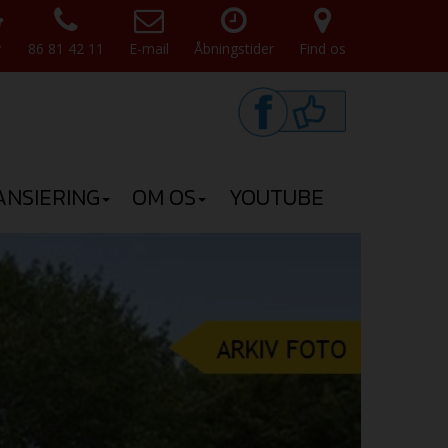
v
86 81 42 11
E-mail
Åbningstider
Find os
ANSIERING
OM OS
YOUTUBE