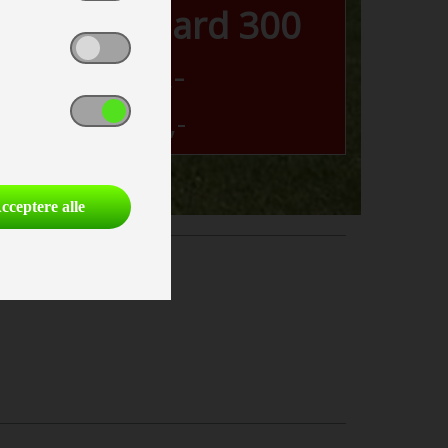
e net standard 300
kr
399
,-
Før:
876
,-
cceptere alle