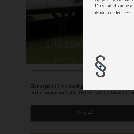
Du vil altid kunne æn
ikonet i nederste ven
En netgavl til montering på sideoverliggeren mu
en hel myggenetside. Det er især en fordel i va
Print