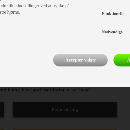
Sid
dre dine indstillinger ved at trykke på
stre hjørne.
Funktionelle
Nødvendige
Accepter valgte
A
liggør, at hele gavlpanelet kan lynes ud og erstattes af
rmt klima, hvor god ventilation er et ”must”.
Finansiering