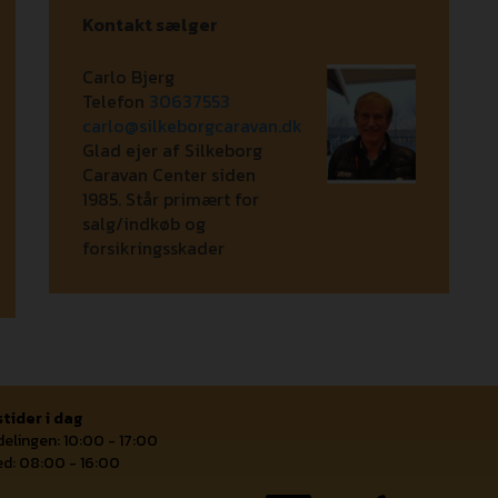
Kontakt sælger
Carlo Bjerg
Telefon
30637553
carlo@silkeborgcaravan.dk
Glad ejer af Silkeborg
Caravan Center siden
1985. Står primært for
salg/indkøb og
forsikringsskader
tider i dag
elingen: 10:00 - 17:00
d: 08:00 - 16:00