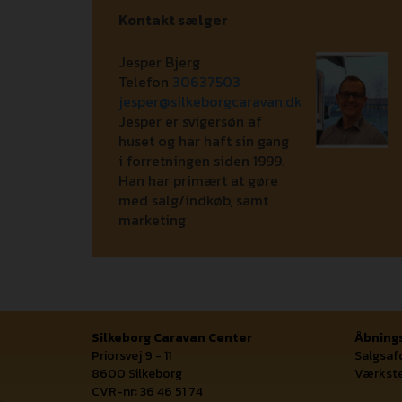
Kontakt sælger
Jesper Bjerg
Telefon
30637503
jesper@silkeborgcaravan.dk
Jesper er svigersøn af
huset og har haft sin gang
i forretningen siden 1999.
Han har primært at gøre
med salg/indkøb, samt
marketing
Silkeborg Caravan Center
Åbnings
Priorsvej 9 - 11
Salgsafd
8600 Silkeborg
Værkste
CVR-nr: 36 46 51 74