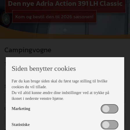
Den nye Adria Action 391 LH Classic
Kom og bestil den til 2026 sæsonen!
Campingvogne
TYPE
Siden benytter cookies
Vælg
Før du kan bruge siden skal du først tage stilling til hvilke
SENGEPLADSER
cookies du vil tillade.
Du vil altid kunne ændre dine indstillinger ved at trykke på
Vælg
ikonet i nederste venstre hjørne.
UDSTYR
Marketing
Vælg
Statistiske