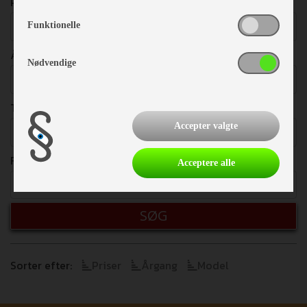
PRISER
Vælg
Funktionelle
ÅRGANG
Nødvendige
Vælg
TOTALVÆGT
Accepter valgte
Vælg
FRITEKST
Acceptere alle
SØG
Sorter efter:
Priser
Årgang
Model