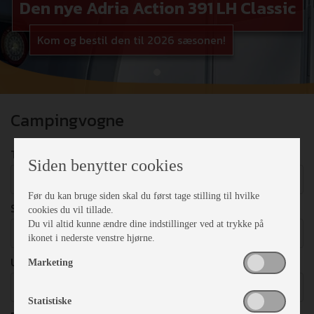
Den nye Adria Action 391 LH Classic
Kom og bestil den til 2026 sæsonen!
Campingvogne
TYPE
Siden benytter cookies
Vælg
Før du kan bruge siden skal du først tage stilling til hvilke
SENGEPLADSER
cookies du vil tillade.
Du vil altid kunne ændre dine indstillinger ved at trykke på
Vælg
ikonet i nederste venstre hjørne.
UDSTYR
Marketing
Vælg
Statistiske