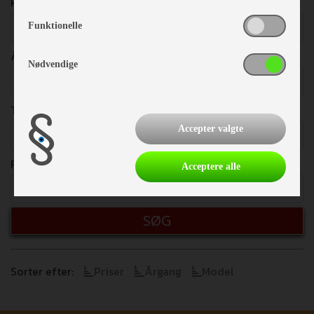
PRISER
Vælg
Funktionelle
ÅRGANG
Nødvendige
Vælg
TOTALVÆGT
Accepter valgte
Vælg
FRITEKST
Acceptere alle
SØG
Sorter efter:
Priser
Årgang
Model