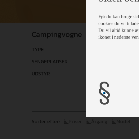
Før du kan bruge siden
cookies du vil tillade
Du vil altid kunne æn
Campingvogne
ikonet i nederste ven
TYPE
Vælg
SENGEPLADSER
Vælg
UDSTYR
Vælg
Sorter efter:
Priser
Årgang
Model