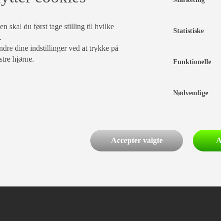
 skal du først tage stilling til hvilke
Statistiske
.
dre dine indstillinger ved at trykke på
stre hjørne.
Funktionelle
PRISER
Nødvendige
ÅRGANG
TOTALVÆGT
FRITEKST
Accepter valgte
A