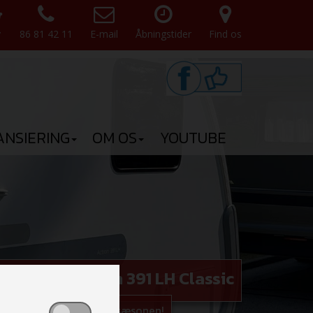
v
86 81 42 11
E-mail
Åbningstider
Find os
ANSIERING
OM OS
YOUTUBE
ye Adria Action 391 LH Classic
og bestil den til 2026 sæsonen!