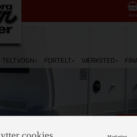
Kur
TELTVOGN
FORTELT
VÆRKSTED
FIN
Den n
ytter cookies
Kom 
Marketing