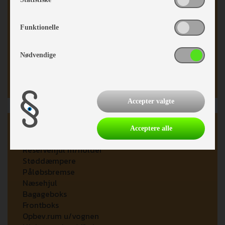
Teltvogn
Funktionelle
Fast gulv
Støtteben
Nødvendige
Accepter valgte
Karrosseri, Chassis & Magasiner
Acceptere alle
Reservehjul m/holder
Støddæmpere
Påløbsbremse
Næsehjul
Bagageboks
Frontboks
Opbev.rum u/vognen