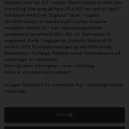
Xclusive som har ALT i udstyr. Denne model er med den
store King Size seng på hele 215 x 160 cm som er lavet i
koldskum med 2 cm "Ergopur" skum i toppen.
Alt dette udstyr er standard på Country Xclusive
modeller: Fortelt (11,7 m2), opbevaringslommer,
sovekabine, lamelbund 215 x 160 cm, Gulvtæppe til
vognbund, Elstik i bagagerum, Dometic køleskab, El-
modul 230V, Frontboks med gas og vandtilslutning,
Reservehjul, Alufælge, Påløbsbremse, Støddæmpere på
undervogn, 4 x støtteben.
Kom og oplev teltvognen i vores udstilling..
Fotos er vist med ekstra udstyr!
Vi tager forbehold for eventuelle fejl i opstilling/billede
materialer.
Print