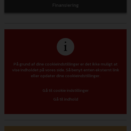
Finansiering
På grund af dine cookieindstillinger er det ikke muligt at
vise indholdet på vores side. Så benyt enten eksternt link
eller opdater dine cookieindstillinger.
Gå til cookie indstillinger
Gå til indhold