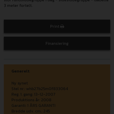
3 meter fortelt.
Print
Finansiering
Generelt
Ny synet
Stel nr.:
whb27b25m0f833064
Reg. 1. gang:
13-12-2007
Produktions år:
2008
Garanti:
1 ÅRS GARANTI
Bredde udv. cm.:
245