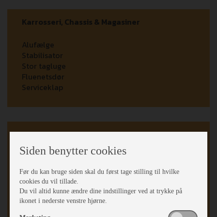
Karrosseri, Chassis & Magasiner
Alufælge
Stabilisator
Stor tagluge
Fluenetsdør
Serviceklap
Køkken - Bad & Toilet
Siden benytter cookies
3 gasblus
Køleskab
Før du kan bruge siden skal du først tage stilling til hvilke
Emhætte
cookies du vil tillade.
Ovn
Du vil altid kunne ændre dine indstillinger ved at trykke på
Gas bageovn
ikonet i nederste venstre hjørne.
Toiletrum