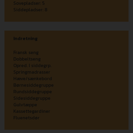
Sovepladser:
5
Siddepladser:
8
Indretning
Fransk seng
Dobbeltseng
Opred. I siddegrp.
Springmadrasser
Hæve/sænkebord
Børnesiddegruppe
Rundsiddegruppe
Sidesiddegruppe
Gulvtæppe
Kassettegardiner
Fluenetsdør