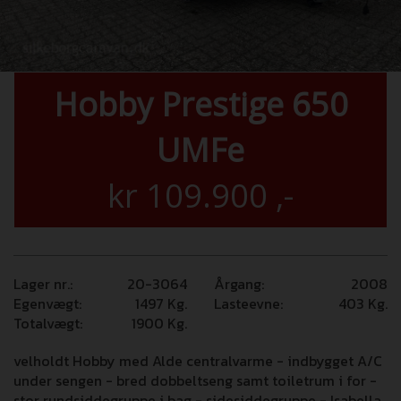
Hobby Prestige 650
UMFe
kr
109.900
,-
Lager nr.:
20-3064
Årgang:
2008
Egenvægt:
1497
Kg.
Lasteevne:
403
Kg.
Totalvægt:
1900
Kg.
velholdt Hobby med Alde centralvarme - indbygget A/C
under sengen - bred dobbeltseng samt toiletrum i for -
stor rundsiddegruppe i bag - sidesiddegruppe - Isabella