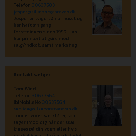
Telefon
30637503
jesper@silkeborgcaravan.dk
Jesper er svigersøn af huset og
har haft sin gang i
forretningen siden 1999. Han
har primært at gøre med
salg/indkøb, samt marketing
Kontakt sælger
Tom Wind
Telefon
30637564
lblMobileNo
30637564
service@silkeborgcaravan.dk
Tom er vores værkfører, som
tager imod dig når der skal
kigges på din vogn eller hvis
du skal have fat på værkstedet