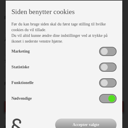
Vælg
Siden benytter cookies
PRISER
Før du kan bruge siden skal du først tage stilling til hvilke
Vælg
cookies du vil tillade.
Du vil altid kunne ændre dine indstillinger ved at trykke på
ÅRGANG
ikonet i nederste venstre hjørne.
Vælg
Marketing
TOTALVÆGT
Statistiske
Vælg
FRITEKST
Funktionelle
Nødvendige
SØG
Accepter valgte
Sorter efter:
Priser
Årgang
Model