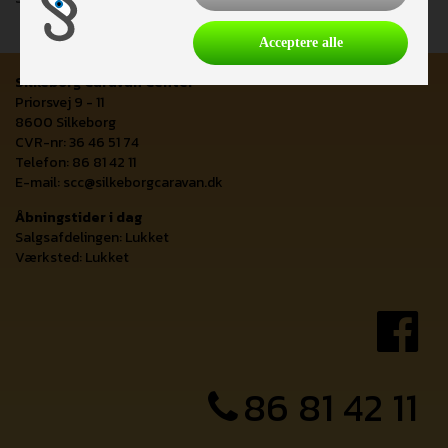
Acceptere alle
Silkeborg Caravan Center
Priorsvej 9 - 11
8600 Silkeborg
CVR-nr: 36 46 51 74
Telefon: 86 81 42 11
E-mail:
scc@silkeborgcaravan.dk
Åbningstider i dag
Salgsafdelingen: Lukket
Værksted: Lukket
86 81 42 11