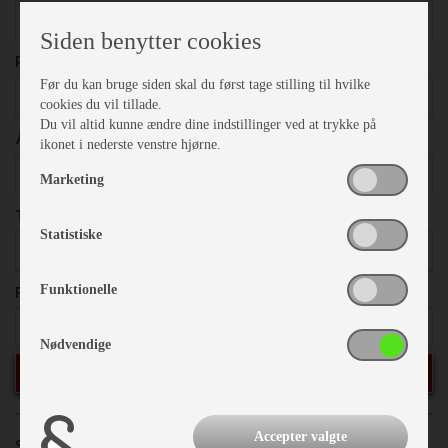
Vælg
Siden benytter cookies
PRISER
Før du kan bruge siden skal du først tage stilling til hvilke
Vælg
cookies du vil tillade.
Du vil altid kunne ændre dine indstillinger ved at trykke på
ÅRGANG
ikonet i nederste venstre hjørne.
Vælg
Marketing
TOTALVÆGT
Statistiske
Vælg
FRITEKST
Funktionelle
Nødvendige
SØG
Accepter valgte
Sorter efter:
Priser
Årgang
Model