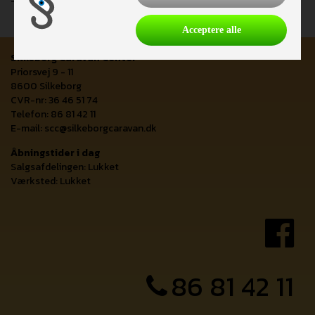
Acceptere alle
Silkeborg Caravan Center
Priorsvej 9 - 11
8600 Silkeborg
CVR-nr: 36 46 51 74
Telefon: 86 81 42 11
E-mail:
scc@silkeborgcaravan.dk
Åbningstider i dag
Salgsafdelingen: Lukket
Værksted: Lukket
86 81 42 11