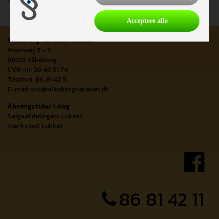
Acceptere alle
Silkeborg Caravan Center
Priorsvej 9 - 11
8600 Silkeborg
CVR-nr: 36 46 51 74
Telefon: 86 81 42 11
E-mail:
scc@silkeborgcaravan.dk
Åbningstider i dag
Salgsafdelingen: Lukket
Værksted: Lukket
86 81 42 11