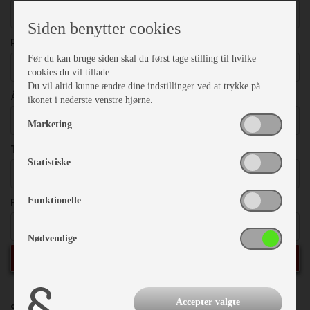
Vælg
Siden benytter cookies
PRISER
Før du kan bruge siden skal du først tage stilling til hvilke
Vælg
cookies du vil tillade.
Du vil altid kunne ændre dine indstillinger ved at trykke på
ÅRGANG
ikonet i nederste venstre hjørne.
Vælg
Marketing
TOTALVÆGT
Statistiske
Vælg
FRITEKST
Funktionelle
Nødvendige
SØG
Accepter valgte
Sorter efter:
Priser
Årgang
Model