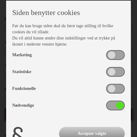
Vælg
Siden benytter cookies
PRISER
Før du kan bruge siden skal du først tage stilling til hvilke
Vælg
cookies du vil tillade.
Du vil altid kunne ændre dine indstillinger ved at trykke på
ÅRGANG
ikonet i nederste venstre hjørne.
Vælg
Marketing
TOTALVÆGT
Statistiske
Vælg
FRITEKST
Funktionelle
Nødvendige
SØG
Accepter valgte
Sorter efter:
Priser
Årgang
Model