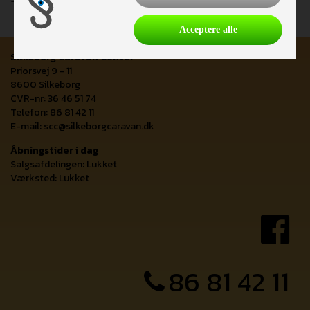
Acceptere alle
Silkeborg Caravan Center
Priorsvej 9 - 11
8600 Silkeborg
CVR-nr: 36 46 51 74
Telefon: 86 81 42 11
E-mail:
scc@silkeborgcaravan.dk
Åbningstider i dag
Salgsafdelingen: Lukket
Værksted: Lukket
86 81 42 11