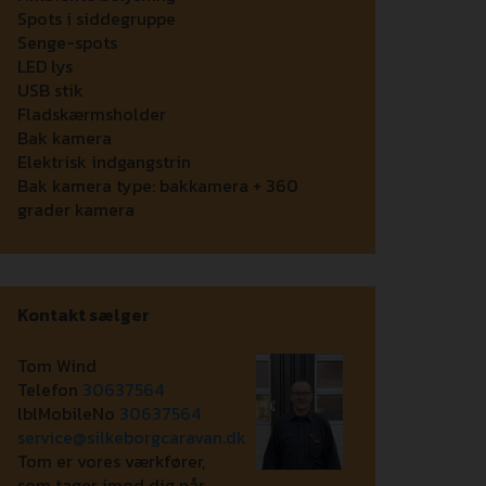
Spots i siddegruppe
Senge-spots
LED lys
USB stik
Fladskærmsholder
Bak kamera
Elektrisk indgangstrin
Bak kamera type:
bakkamera + 360
grader kamera
Kontakt sælger
Tom Wind
Telefon
30637564
lblMobileNo
30637564
service@silkeborgcaravan.dk
Tom er vores værkfører,
som tager imod dig når