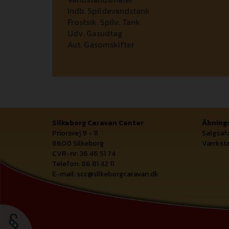
Indb. Spildevandstank
Frostsik. Spilv. Tank
Udv. Gasudtag
Aut. Gasomskifter
Silkeborg Caravan Center
Åbnings
Priorsvej 9 - 11
Salgsaf
8600 Silkeborg
Værkste
CVR-nr: 36 46 51 74
Telefon: 86 81 42 11
E-mail:
scc@silkeborgcaravan.dk