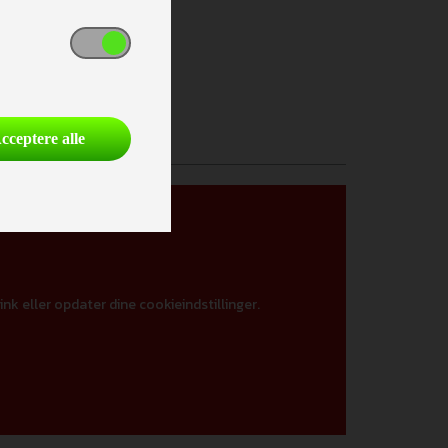
cceptere alle
ink eller opdater dine cookieindstillinger.