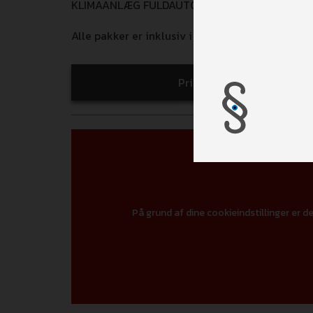
KLIMAANLÆG FULDAUTOMATISK FØRERHUS (12.
Alle pakker er inklusiv i udsalgsprisen!
Print
På grund af dine cookieindstillinger er de