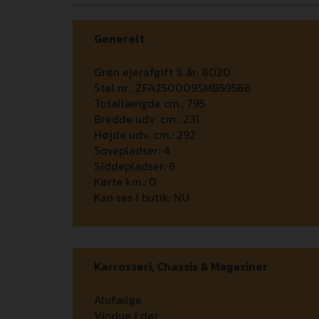
Generelt
Grøn ejerafgift ½ år:
8020
Stel nr.:
ZFA250009SMB59566
Totallængde cm.:
795
Bredde udv. cm.:
231
Højde udv. cm.:
292
Sovepladser:
4
Siddepladser:
6
Kørte km.:
0
Kan ses i butik:
NU
Karrosseri, Chassis & Magasiner
Alufælge
Vindue i dør