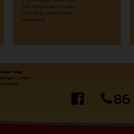
Han har primært at gøre
med salg/indkøb, samt
marketing
tider i dag
delingen: Lukket
d: Lukket
86 