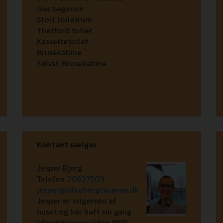
Gas bageovn
Stort toiletrum
Thetford toilet
Kassettetoilet
Brusekabine
Selvst. Brusekabine
Kontakt sælger
Jesper Bjerg
Telefon
30637503
jesper@silkeborgcaravan.dk
Jesper er svigersøn af
huset og har haft sin gang
i forretningen siden 1999.