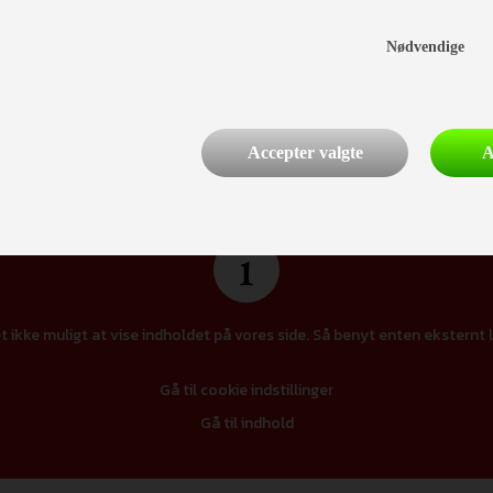
000,-)
Nødvendige
Finansiering
Accepter valgte
A
t ikke muligt at vise indholdet på vores side. Så benyt enten eksternt l
Gå til cookie indstillinger
Gå til indhold