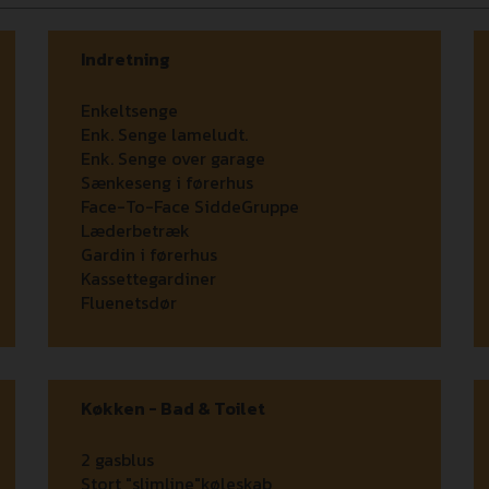
Indretning
Enkeltsenge
Enk. Senge lameludt.
Enk. Senge over garage
Sænkeseng i førerhus
Face-To-Face SiddeGruppe
Læderbetræk
Gardin i førerhus
Kassettegardiner
Fluenetsdør
Køkken - Bad & Toilet
2 gasblus
Stort "slimline"køleskab