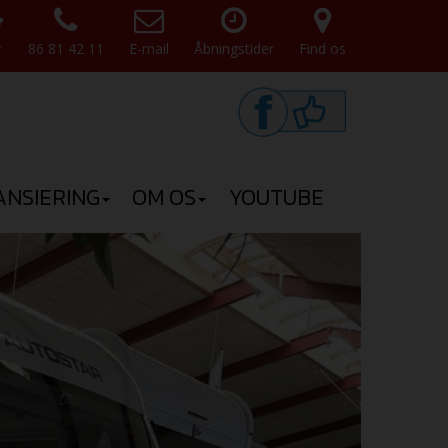
v
86 81 42 11
E-mail
Åbningstider
Find os
ANSIERING
OM OS
YOUTUBE