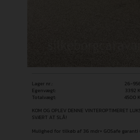
Lager nr.:
26-95
Egenvægt:
3392
K
Totalvægt:
4500
K
KOM OG OPLEV DENNE VINTEROPTIMERET LUKS
SVÆRT AT SLÅ!
Mulighed for tilkøb af 36 mdr+ GOSafe garanti (i 