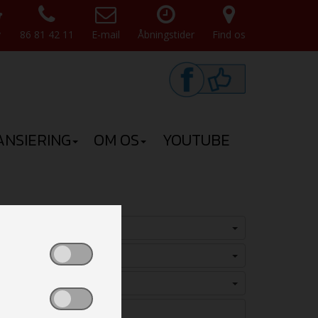
v
86 81 42 11
E-mail
Åbningstider
Find os
ANSIERING
OM OS
YOUTUBE
Vælg
Vælg
Vælg