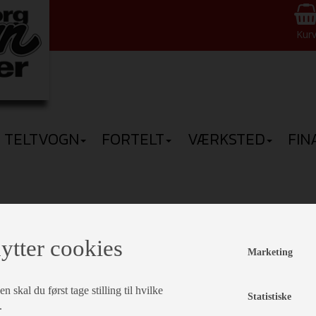
Kur
TELTVOGN
FORTELT
VÆRKSTED
FIN
PRISER
ytter cookies
ÅRGANG
Marketing
TOTALVÆGT
 skal du først tage stilling til hvilke
Statistiske
FRITEKST
.