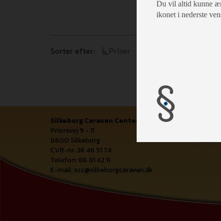
Du vil altid kunne æn
ikonet i nederste ven
Sorter efter:
Priser
Årgang
Model
Silkeborg Caravan Center
Åbnings
Priorsvej 9 - 11
Salgsaf
8600 Silkeborg
Værkste
CVR-nr: 36 46 51 74
Telefon: 86 81 42 11
E-mail:
scc@silkeborgcaravan.dk