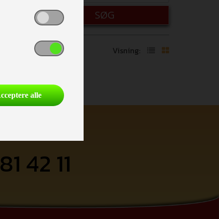
SØG
Visning:
cceptere alle
81 42 11