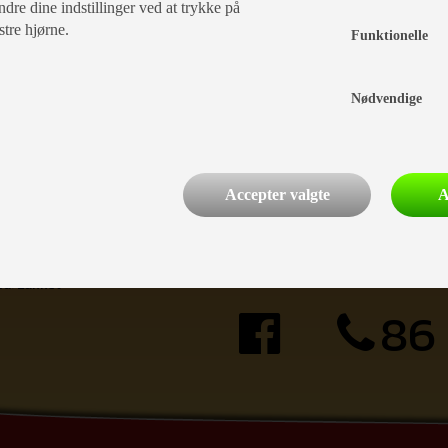
dre dine indstillinger ved at trykke på
stre hjørne.
Funktionelle
Nødvendige
Accepter valgte
A
tider i dag
delingen: Lukket
d: Lukket
86 