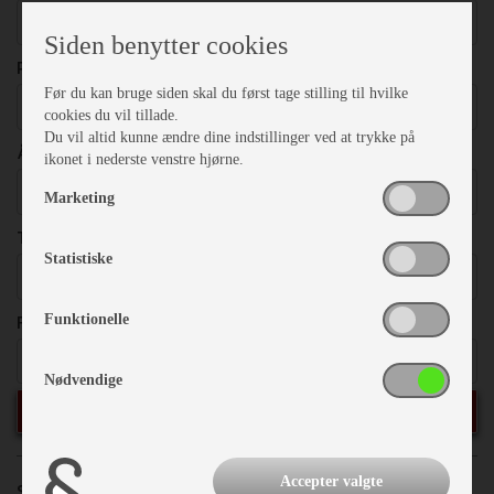
Vælg
Siden benytter cookies
PRISER
Før du kan bruge siden skal du først tage stilling til hvilke
Vælg
cookies du vil tillade.
Du vil altid kunne ændre dine indstillinger ved at trykke på
ÅRGANG
ikonet i nederste venstre hjørne.
Vælg
Marketing
TOTALVÆGT
Statistiske
Vælg
FRITEKST
Funktionelle
Nødvendige
SØG
Accepter valgte
Sorter efter:
Priser
Årgang
Model