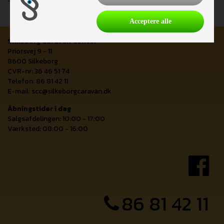
Acceptere alle
Silkeborg Caravan Center
Priorsvej 9 - 11
8600 Silkeborg
CVR-nr: 36 46 51 74
Telefon: 86 81 42 11
E-mail:
scc@silkeborgcaravan.dk
Åbningstider i dag
Salgsafdelingen: 10:00 - 17:00
Værksted: 08:00 - 16:00
86 81 42 11