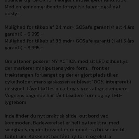
Med en gennemgribende fornyelse følger også nyt
udstyr.
Mulighed for tilkøb af 24 mdr+ GOSafe garanti (i alt 4 års
garanti) - 6.995,-
Mulighed for tilkøb af 36 mdr+ GOSafe garanti (i alt 5 års
garanti) - 8.995,-
Om aftenen poserer NY ACTION med sit LED silhuetlys
der markerer miniputtens ydre form. I front er
trækstangen forlænget og der er gjort plads til en
cykelholder, mens gaskassen er blevet 100% integreret i
designet. Låget løftes nu let og styres af gasdæmpere.
Vognens bagende har fået blødere form og ny LED-
lygtebom.
Inde finder du nyt praktisk slide-out bord ved
kommoden. Badeværelset er helt nytænkt nu med
svingbar væg der forvandler rummet fra bruserum til
toiletrum. Køkkenet har fået ny form og ekstra