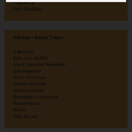
Tagræling
Fuld Glasfiber
Køkken - Bad & Toilet
3 gasblus
Easy Luk skuffer
Stort "slimline"køleskab
Gas bageovn
Stort toiletrum
Thetford toilet
Kassettetoilet
Brusekab. i toiletrum
Brusekabine
Bruser
Udv. Bruser