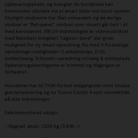
opbevaringsplads, og mangler du bordplads kan
kommoden udvides via et smart slide-out bord-system.
Skylight vinduerne har fået vokseværk og de øvrige
vinduer er "flat-panel" vinduer som visuelt går helt i ét
med karosseriet. 391 LH indretningen er videreudviklet
med fleksibelt svingbart "lagoon-bord" der giver
mulighed for ny smart opredning. Nu med 3 forskellige
oprednings-muligheder: 1) enkeltsenge, 2) XL
dobbeltseng, 3) Kombi-opredning m/seng & siddeplads.
Opbevaringsløsningerne er trimmet og tilgangen er
forbedret.
Herudover har ACTION fortsat indgangsdør med vindue,
gulvtemperering og nu Truma Combi 4 som varmekilde
på alle indretninger.
Fabriksmonteret udstyr:
- Opgrad. aksel: 1.500 kg (3.895,-)