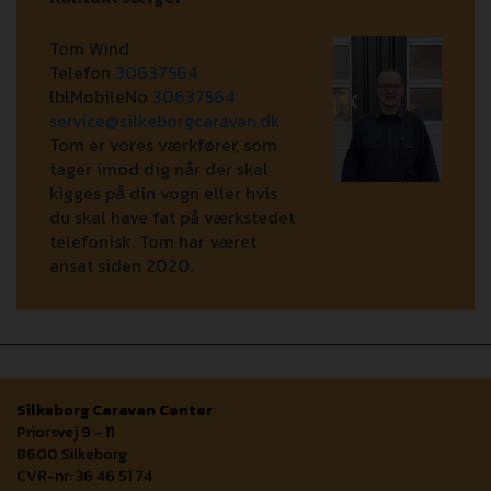
Tom Wind
Telefon
30637564
lblMobileNo
30637564
service@silkeborgcaravan.dk
Tom er vores værkfører, som
tager imod dig når der skal
kigges på din vogn eller hvis
du skal have fat på værkstedet
telefonisk. Tom har været
ansat siden 2020.
Silkeborg Caravan Center
Priorsvej 9 - 11
8600 Silkeborg
CVR-nr: 36 46 51 74