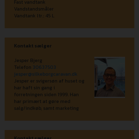
Fast vandtank
Vandstandsmåler
Vandtank ltr.:
45 L
Kontakt sælger
Jesper Bjerg
Telefon
30637503
jesper@silkeborgcaravan.dk
Jesper er svigersøn af huset og
har haft sin gang i
forretningen siden 1999. Han
har primært at gøre med
salg/indkøb, samt marketing
Kontakt sælger