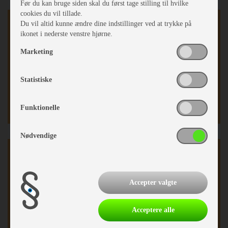
Før du kan bruge siden skal du først tage stilling til hvilke
cookies du vil tillade.
Indretning
Du vil altid kunne ændre dine indstillinger ved at trykke på
ikonet i nederste venstre hjørne.
Enkeltsenge
Marketing
Dobbeltseng
Opred. I siddegrp.
Hævebart hovedgærde
Statistiske
Endesiddegruppe
Kassettegardiner
Funktionelle
Nødvendige
Karrosseri, Chassis & Magasiner
Alufælge
Accepter valgte
Stabilisator
Stor tagluge
Fluenetsdør
Acceptere alle
Serviceklap