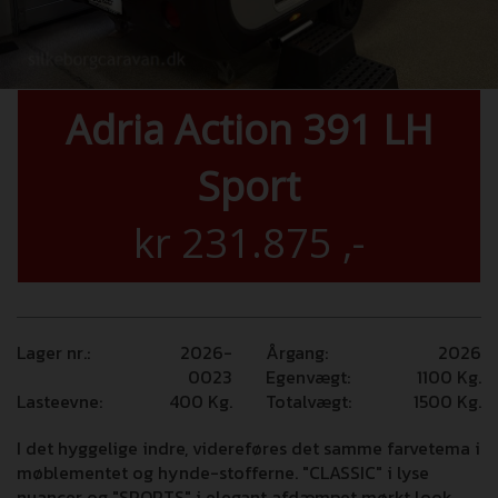
Adria Action 391 LH
Sport
kr
231.875
,-
Lager nr.:
2026-
Årgang:
2026
0023
Egenvægt:
1100
Kg.
Lasteevne:
400
Kg.
Totalvægt:
1500
Kg.
I det hyggelige indre, videreføres det samme farvetema i
møblementet og hynde-stofferne. "CLASSIC" i lyse
nuancer og "SPORTS" i elegant afdæmpet mørkt look.