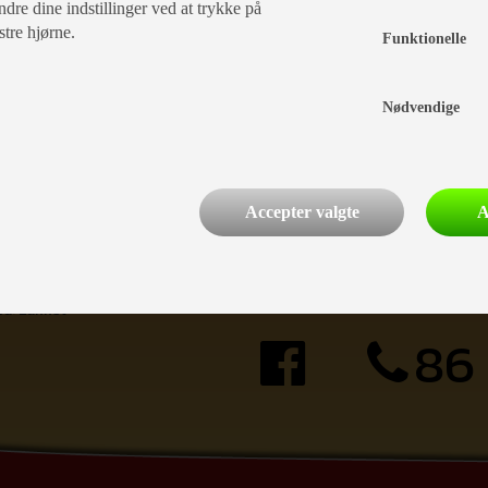
dre dine indstillinger ved at trykke på
stre hjørne.
Funktionelle
Nødvendige
Accepter valgte
A
tider i dag
delingen: Lukket
d: Lukket
86 