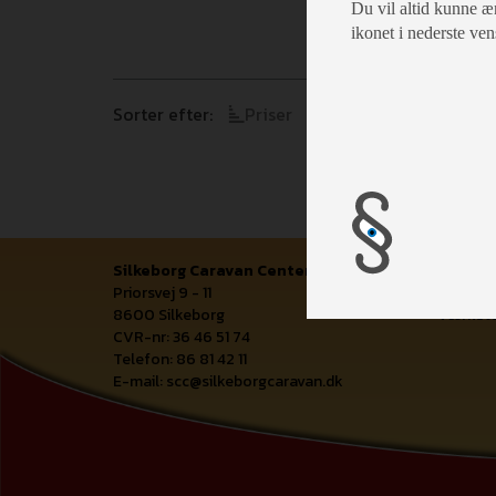
Du vil altid kunne æn
ikonet i nederste ven
Sorter efter:
Priser
Årgang
Model
Silkeborg Caravan Center
Åbnings
Priorsvej 9 - 11
Salgsaf
8600 Silkeborg
Værkste
CVR-nr: 36 46 51 74
Telefon: 86 81 42 11
E-mail:
scc@silkeborgcaravan.dk