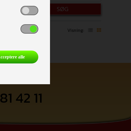
SØG
Visning:
cceptere alle
81 42 11