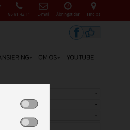
v
86 81 42 11
E-mail
Åbningstider
Find os
ANSIERING
OM OS
YOUTUBE
Vælg
Vælg
Vælg