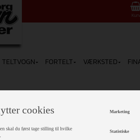
Kur
TELTVOGN
FORTELT
VÆRKSTED
FIN
PRISER
ytter cookies
ÅRGANG
Marketing
TOTALVÆGT
 skal du først tage stilling til hvilke
Statistiske
FRITEKST
.