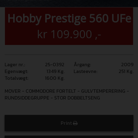
Hobby Prestige 560 UFe
kr
109.900
,-
Lager nr.:
25-0392
Årgang:
2009
Egenvægt:
1349
Kg.
Lasteevne:
251
Kg.
Totalvægt:
1600
Kg.
MOVER - COMMODORE FORTELT - GULVTEMPERERING -
RUNDSIDDEGRUPPE - STOR DOBBELTSENG
Print