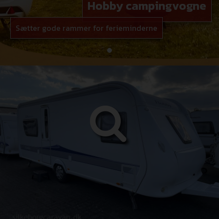
Hobby campingvogne
Sætter gode rammer for ferieminderne