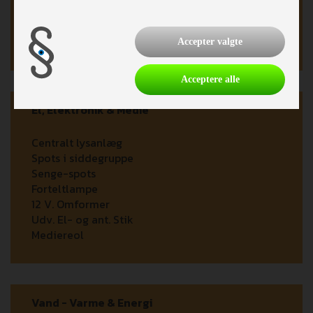
Køleskab
Thetford toilet
Kassettetoilet
Accepter valgte
Acceptere alle
El, Elektronik & Medie
Centralt lysanlæg
Spots i siddegruppe
Senge-spots
Forteltlampe
12 V. Omformer
Udv. El- og ant. Stik
Mediereol
Vand - Varme & Energi