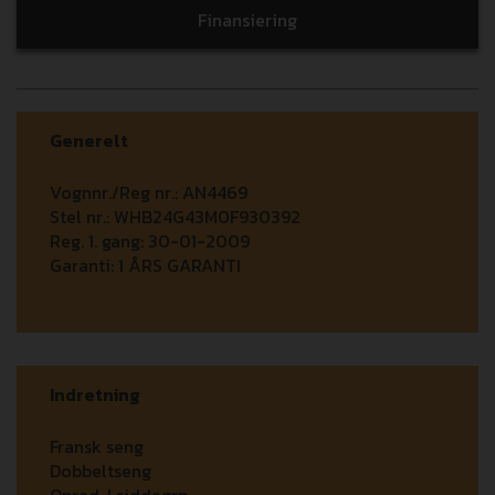
Finansiering
Generelt
Vognnr./Reg nr.:
AN4469
Stel nr.:
WHB24G43M0F930392
Reg. 1. gang:
30-01-2009
Garanti:
1 ÅRS GARANTI
Indretning
Fransk seng
Dobbeltseng
Opred. I siddegrp.