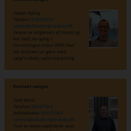
Jesper Bjerg
Telefon
30637503
jesper@silkeborgcaravan.dk
Jesper er svigersøn af huset og
har haft sin gang i
forretningen siden 1999. Han
har primært at gøre med
salg/indkøb, samt marketing
Kontakt sælger
Tom Wind
Telefon
30637564
lblMobileNo
30637564
service@silkeborgcaravan.dk
Tom er vores værkfører, som