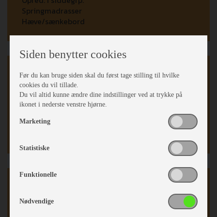
Springmadrasser
Hæve/sænkebord
Siden benytter cookies
Karrosseri, Chassis & Magasiner
Før du kan bruge siden skal du først tage stilling til hvilke
cookies du vil tillade.
Mover
Du vil altid kunne ændre dine indstillinger ved at trykke på
Stabilisator
ikonet i nederste venstre hjørne.
Midi tagluge
Fluenetsdør
Marketing
Serviceklap
Statistiske
Funktionelle
Køkken - Bad & Toilet
3 gasblus
Nødvendige
Easy Luk skuffer