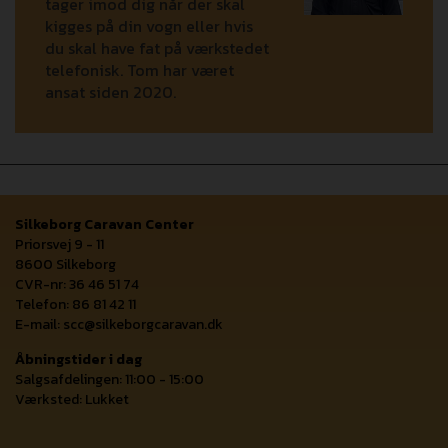
tager imod dig når der skal
kigges på din vogn eller hvis
du skal have fat på værkstedet
telefonisk. Tom har været
ansat siden 2020.
Silkeborg Caravan Center
Priorsvej 9 - 11
8600 Silkeborg
CVR-nr: 36 46 51 74
Telefon: 86 81 42 11
E-mail:
scc@silkeborgcaravan.dk
Åbningstider i dag
Salgsafdelingen: 11:00 - 15:00
Værksted: Lukket