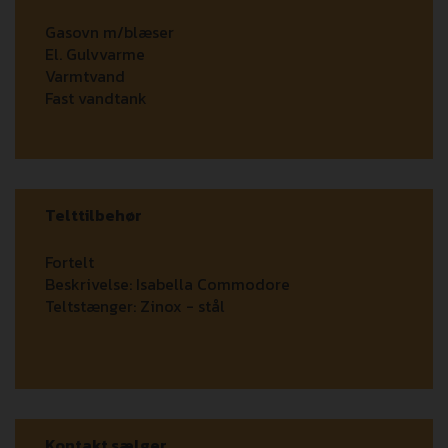
Gasovn m/blæser
El. Gulvvarme
Varmtvand
Fast vandtank
Telttilbehør
Fortelt
Beskrivelse:
Isabella Commodore
Teltstænger:
Zinox - stål
Kontakt sælger