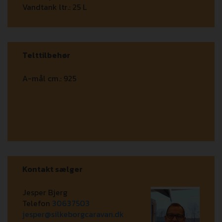
Vandtank ltr.:
25 L
Telttilbehør
A-mål cm.:
925
Kontakt sælger
Jesper Bjerg
Telefon
30637503
jesper@silkeborgcaravan.dk