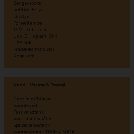
Senge-spots
Inddirekte lys
LED lys
Forteltlampe
12 V. Omformer
Udv. El- og ant. Stik
USB stik
Fladskærmsholder
Røgalarm
Vand - Varme & Energi
Gasovn m/blæser
Varmtvand
Fast vandtank
Vandstandsmåler
Spildevandstank
Varmesystem:
TRUMA 3004