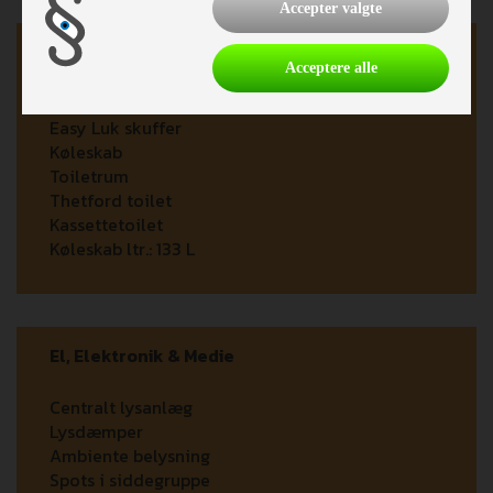
Accepter valgte
Køkken - Bad & Toilet
Acceptere alle
3 gasblus
Easy Luk skuffer
Køleskab
Toiletrum
Thetford toilet
Kassettetoilet
Køleskab ltr.:
133 L
El, Elektronik & Medie
Centralt lysanlæg
Lysdæmper
Ambiente belysning
Spots i siddegruppe