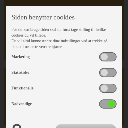
Enkeltsenge
Enk. Senge lameludt.
Siden benytter cookies
Springmadrasser
Sidesiddegruppe
Før du kan bruge siden skal du først tage stilling til hvilke
Gulvtæppe
cookies du vil tillade.
Kassettegardiner
Du vil altid kunne ændre dine indstillinger ved at trykke på
Fluenetsdør
ikonet i nederste venstre hjørne.
Marketing
Statistiske
Karrosseri, Chassis & Magasiner
Stabilisator
Funktionelle
Midi tagluge
Serviceklap
Nødvendige