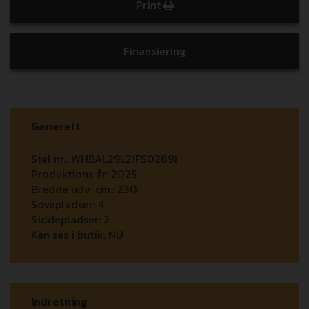
Print
Finansiering
Generelt
Stel nr.:
WHBAL29L21FS02691
Produktions år:
2025
Bredde udv. cm.:
230
Sovepladser:
4
Siddepladser:
2
Kan ses i butik:
NU
Indretning