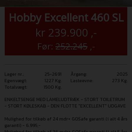
Hobby Excellent 460 SL
kr
239.900
,-
Før:
252.245
,-
Lager nr.:
25-2691
Årgang:
2025
Egenvægt:
1227
Kg.
Lasteevne:
273
Kg.
Totalvægt:
1500
Kg.
ENKELTSENGE MED LAMELUDTRÆK - STORT TOILETRUM
- STORT KØLESKAB - DEN FLOTTE "EXCELLENT" UDGAVE
Mulighed for tilkøb af 24 mdr+ GOSafe garanti (i alt 4 års
garanti) - 6.995,-
Mulighed for tilkøb af 36 mdr+ GOSafe garanti (i alt 5 års