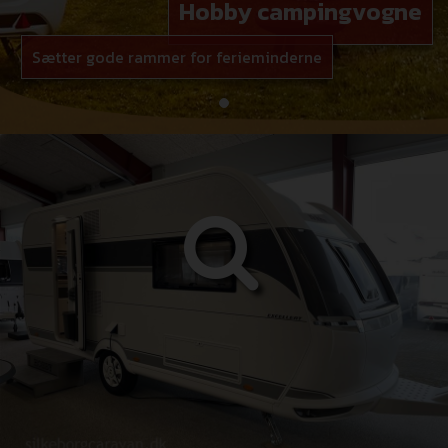
Hobby campingvogne
Sætter gode rammer for ferieminderne