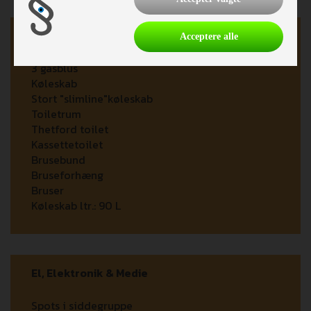
Køkken - Bad & Toilet
Acceptere alle
3 gasblus
Køleskab
Stort "slimline"køleskab
Toiletrum
Thetford toilet
Kassettetoilet
Brusebund
Bruseforhæng
Bruser
Køleskab ltr.:
90 L
El, Elektronik & Medie
Spots i siddegruppe