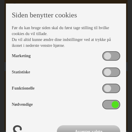
Fransk seng
Dobbeltseng
Siden benytter cookies
Fransk soveværelse
Opred. I siddegrp.
Før du kan bruge siden skal du først tage stilling til hvilke
Hævebart hovedgærde
cookies du vil tillade.
Koldskums madrasser
Du vil altid kunne ændre dine indstillinger ved at trykke på
Sidesiddegruppe
ikonet i nederste venstre hjørne.
Kassettegardiner
Marketing
Statistiske
Karrosseri, Chassis & Magasiner
Funktionelle
Beslag til reservehjul
Stabilisator
Stor tagluge
Nødvendige
Serviceklap
Fuld Glasfiber
Accepter valgte