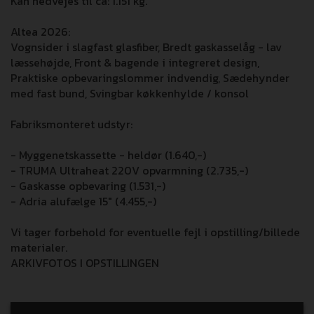
Kan nedvejes til ca: 1.151 kg.
Altea 2026:
Vognsider i slagfast glasfiber, Bredt gaskasselåg - lav
læssehøjde, Front & bagende i integreret design,
Praktiske opbevaringslommer indvendig, Sædehynder
med fast bund, Svingbar køkkenhylde / konsol
Fabriksmonteret udstyr:
- Myggenetskassette - heldør (1.640,-)
- TRUMA Ultraheat 220V opvarmning (2.735,-)
- Gaskasse opbevaring (1.531,-)
- Adria alufælge 15" (4.455,-)
Vi tager forbehold for eventuelle fejl i opstilling/billede
materialer.
ARKIVFOTOS I OPSTILLINGEN