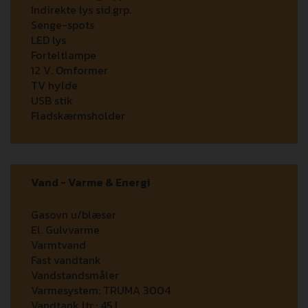
Indirekte lys sid.grp.
Senge-spots
LED lys
Forteltlampe
12 V. Omformer
TV hylde
USB stik
Fladskærmsholder
Vand - Varme & Energi
Gasovn u/blæser
El. Gulvvarme
Varmtvand
Fast vandtank
Vandstandsmåler
Varmesystem:
TRUMA 3004
Vandtank ltr.:
45 L