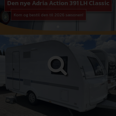
Den nye Adria Action 391 LH Classic
Kom og bestil den til 2026 sæsonen!